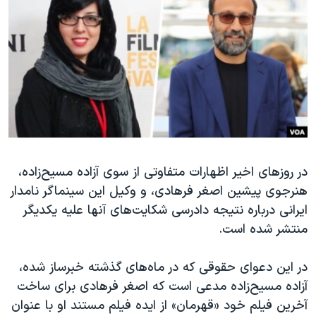
دنبال کنید
مستندها
فرهنگ و زندگی
حقوق شهروندی
انتخابات ریاست جمهوری آمریکا ۲۰۲۴
اقتصادی
حمله جمهوری اسلامی به اسرائیل
رمز مهسا
علم و فناوری
زبانهای مختلف
اسرائیل در جنگ
ورزش زنان در ایران
گالری عکس
اعتراضات زن، زندگی، آزادی
آرشیو پخش زنده
مجموعه مستندهای دادخواهی
در روزهای اخیر اظهارات متفاوتی از سوی آزاده مسیح‌زاده،
هنرجوی پیشین اصغر فرهادی، و وکیل این سینماگر نامدار
تریبونال مردمی آبان ۹۸
ایرانی درباره نتیجه دادرسی شکایت‌های آنها علیه یکدیگر
دادگاه حمید نوری
منتشر شده است.
چهل سال گروگان‌گیری
در این دعوای حقوقی که در ماه‌های گذشته خبرساز شده،
قانون شفافیت دارائی کادر رهبری ایران
آزاده مسیح‌زاده مدعی است که اصغر فرهادی برای ساخت
اعتراضات مردمی آبان ۹۸
آخرین فیلم خود «قهرمان» از ایده فیلم مستند او با عنوان