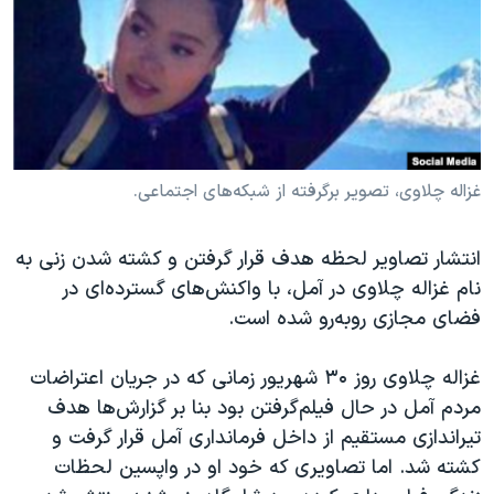
دنبال کنید
مستندها
فرهنگ و زندگی
حقوق شهروندی
انتخابات ریاست جمهوری آمریکا ۲۰۲۴
اقتصادی
حمله جمهوری اسلامی به اسرائیل
رمز مهسا
علم و فناوری
زبانهای مختلف
اسرائیل در جنگ
ورزش زنان در ایران
غزاله چلاوی، تصویر برگرفته از شبکه‌های اجتماعی.
گالری عکس
اعتراضات زن، زندگی، آزادی
انتشار تصاویر لحظه هدف قرار گرفتن و کشته شدن زنی به
آرشیو پخش زنده
مجموعه مستندهای دادخواهی
نام غزاله چلاوی در آمل، با واکنش‌های گسترده‌ای در
تریبونال مردمی آبان ۹۸
فضای مجازی رو‌به‌رو شده است.
دادگاه حمید نوری
غزاله چلاوی روز ۳۰ شهریور زمانی که در جریان اعتراضات
چهل سال گروگان‌گیری
مردم آمل در حال فیلم‌گرفتن بود بنا بر گزارش‌ها هدف
قانون شفافیت دارائی کادر رهبری ایران
تیر‌اندازی مستقیم از داخل فرمانداری آمل قرار گرفت و
اعتراضات مردمی آبان ۹۸
کشته شد. اما تصاویری که خود او در واپسین لحظات