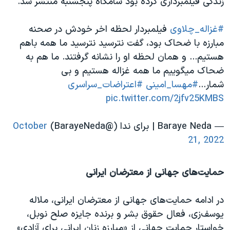
زندگی فیلمبرداری کرده بود شامگاه پنجشنبه منتشر شد.
اسرائیل در جنگ
نرگس محمدی برنده جایزه نوبل صلح
#غزاله_چلاوی
فیلمبردار لحظه اخر خودش در صحنه
همایش محافظه‌کاران آمریکا «سی‌پک»
مبارزه با ضحاک بود، گفت نترسید نترسید ما همه باهم
هستیم... و همان لحظه او را نشانه گرفتند. ما هم به
صفحه‌های ویژه
ضحاک میگوییم ما همه غزاله هستیم و بی
سفر پرزیدنت ترامپ به چین
شمار...
#مهسا_امینی
#اعتراضات_سراسرى
pic.twitter.com/2jfv25KMBS
— Baraye Neda | برای ندا (@BarayeNeda)
October
21, 2022
حمایت‌های جهانی از معترضان ایرانی
در ادامه حمایت‌های جهانی از معترضان ایرانی، ملاله
یوسف‌زی،‌ فعال حقوق بشر و برنده جایزه صلح نوبل،
خواستار حمایت جهانی از «مبارزه زنان ایرانی برای آزادی»