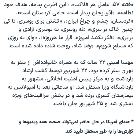
«فتنه ۵۷، عامل هر فلاکت»، «این آخرین پیامه، هدف خود
نظامه»، «آذربایجان بیدار است، حامی کردستان است»،
«کردستان، چشم و چراغ ایران»، «کشتن برای روسری، تا کی
چنین خاک بر سری»، «نه روسری، نه توسری، آزادی و
برابری»، «فکر نکنید امروزه، قرار ما هرروزه»، «وای به روزی
که مسلح شویم»، «رضا شاه،‌ روحت شاد» داده شده است.
مهسا امینی ۲۲ ساله که به همراه خانواده‌اش از سقز به
تهران سفر کرده‌ بود، ۲۲ شهریور توسط گشت ارشاد
بازداشت و به مرکز پلیس امنیت اخلاقی، مشهور به
بازداشتگاه وزرا منتقل شد. او ساعاتی بعد با آمبولانس به
بیمارستان کسری برده شد و در بخش مراقبت‌های ویژه
بستری شد و ۲۵ شهریور جان باخت.
* صدای آمریکا در حال حاضر نمی‌تواند صحت همه ویدیوها و
گزارش‌ها را به طور مستقل تأیید کند.