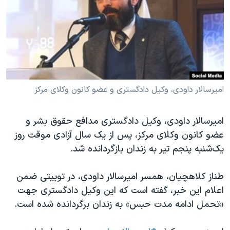
دنبال کنید
مستندها
فرهنگ و زندگی
حقوق شهروندی
انتخابات ریاست جمهوری آمریکا ۲۰۲۴
اقتصادی
حمله جمهوری اسلامی به اسرائیل
رمز مهسا
علم و فناوری
زبانهای مختلف
اسرائیل در جنگ
ورزش زنان در ایران
امیرسالار داودی، وکیل دادگستری و عضو کانون وکلای مرکز
گالری عکس
اعتراضات زن، زندگی، آزادی
امیرسالار داودی، وکیل دادگستری مدافع حقوق بشر و
آرشیو پخش زنده
مجموعه مستندهای دادخواهی
عضو کانون وکلای مرکز، پس از یک سال آزادی موقت روز
تریبونال مردمی آبان ۹۸
یک‌شنبه پنجم تیر به زندان بازگردانده شد.
دادگاه حمید نوری
طناز کلاهچیان، همسر امیرسالار داودی، در توییتی ضمن
چهل سال گروگان‌گیری
اعلام این خبر، گفته است که این وکیل دادگستری جهت
قانون شفافیت دارائی کادر رهبری ایران
«تحمل ادامه مدت حبس» به زندان برگردانده شده است.
اعتراضات مردمی آبان ۹۸