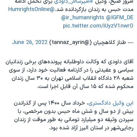
امروز صبح، وکیل
#امیرسالار_داودی
برای تحمل ادامه
اسرائیل در جنگ
مدت حبس به زندان بازگردانده شد.
@HumrightsOnline
نرگس محمدی برنده جایزه نوبل صلح
@ir_humanrights
@IGFM_DE
همایش محافظه‌کاران آمریکا «سی‌پک»
pic.twitter.com/iUyzV1nwrO
صفحه‌های ویژه
— طناز کلاهچیان (@tannaz_ayrin)
June 26, 2022
سفر پرزیدنت ترامپ به چین
آقای داودی که وکالت داوطلبانه پرونده‌های برخی زندانیان
سیاسی و عقیدتی را در کارنامه فعالیت خود دارد، از سوی
شعبه ۲۸ دادگاه انقلاب اسلامی تهران به ۳۰ سال زندان
محکوم شده که ۱۵ سال آن قابل اجرا است.
این وکیل دادگستری
، خرداد سال ۱۴۰۰ پس از گذراندن
بیش از دو سال و شش ماه حبس بدون مرخصی، با
سپردن وثیقه دو میلیارد تومانی به طور موقت از زندان
رجایی‌شهر در استان البرز آزاد شده بود.