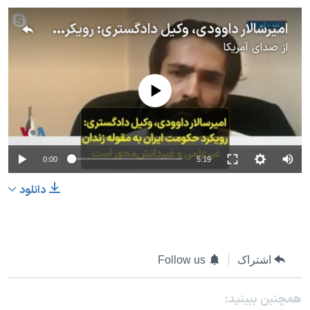
امیرسالار داوودی، وکیل دادگستری: رویکرد حکومت ایران به مقوله زندان غیرعلمی و غیردانش‌محور است
از
صدای آمریکا
No media source currently available
0:00
5:19
دانلود
اشتراک
Follow us
همچنبن ببینید: