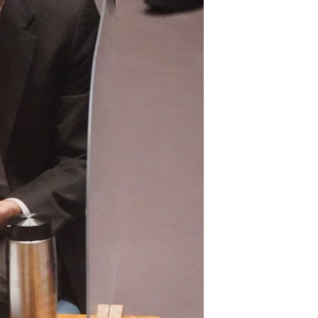
مستندها
فرهنگ و زندگی
حقوق شهروندی
انتخابات ریاست جمهوری آمریکا ۲۰۲۴
اقتصادی
حمله جمهوری اسلامی به اسرائیل
رمز مهسا
علم و فناوری
اسرائیل در جنگ
ورزش زنان در ایران
گالری عکس
اعتراضات زن، زندگی، آزادی
آرشیو پخش زنده
مجموعه مستندهای دادخواهی
تریبونال مردمی آبان ۹۸
دادگاه حمید نوری
چهل سال گروگان‌گیری
قانون شفافیت دارائی کادر رهبری ایران
اعتراضات مردمی آبان ۹۸
اسرائیل در جنگ