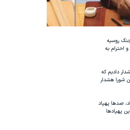
جنگ روسیه
و احترام به
دار دادیم که
ین شورا هشدار
د، صدها پهپاد
از این پهپادها