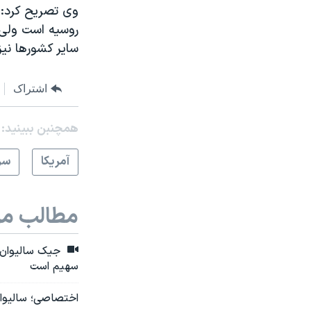
وی تصریح کرد: 
روسیه است ولی م
سایر کشورها نیز
اشتراک
همچنبن ببینید:
آمريکا
سر
مطالب مر
جیک سالیوان: 
سهیم است
اختصاصی؛ سالیوان