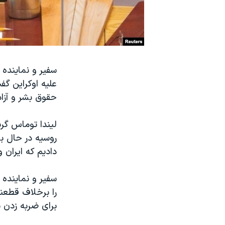
نرگس محمدی برنده جایزه نوبل صلح
همایش محافظه‌کاران آمریکا «سی‌پک»
صفحه‌های ویژه
سفر پرزیدنت ترامپ به چین
سفیر و نماینده
علیه اوکراین گف
حقوق بشر و آزاد
لیندا توماس گری
روسیه در حال برن
دادیم که ایران 
سفیر و نماینده 
برای ضربه زدن ب