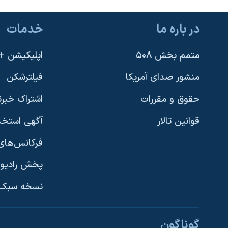
در باره ما
خدمات
متمم بخش ۵۰۸
اپلیکیشن +VOA
منشور صدای آمریکا
فیلترشکن
حقوق و مقررات
اشتراک خبرن
قوانین تالار
آگهی استخد
فرکانس‌های 
پخش رادیو
یادگیری زبان انگلیسی
نسخه سبک 
دنبال کنید
گوناگون