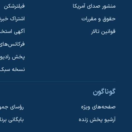
منشور صدای آمریکا
فیلترشکن
حقوق و مقررات
اشتراک خبرن
قوانین تالار
آگهی استخد
فرکانس‌های 
پخش رادیو
یادگیری زبان انگلیسی
نسخه سبک 
دنبال کنید
گوناگون
صفحه‌های ویژه
رؤسای جمهو
آرشیو پخش زنده
بایگانی برن
زبانهای مختلف