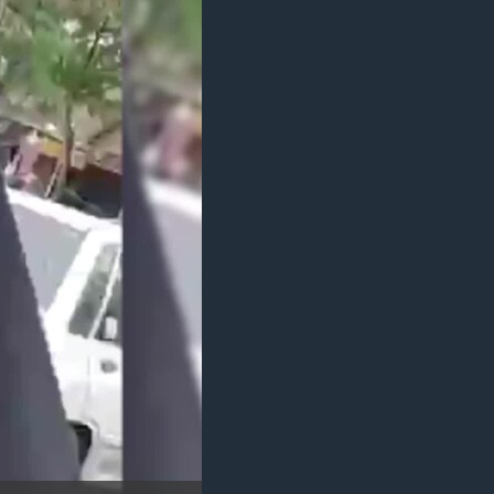
مستندها
فرهنگ و زندگی
حقوق شهروندی
انتخابات ریاست جمهوری آمریکا ۲۰۲۴
اقتصادی
حمله جمهوری اسلامی به اسرائیل
رمز مهسا
علم و فناوری
اسرائیل در جنگ
ورزش زنان در ایران
گالری عکس
اعتراضات زن، زندگی، آزادی
آرشیو پخش زنده
مجموعه مستندهای دادخواهی
تریبونال مردمی آبان ۹۸
دادگاه حمید نوری
چهل سال گروگان‌گیری
قانون شفافیت دارائی کادر رهبری ایران
اعتراضات مردمی آبان ۹۸
اسرائیل در جنگ