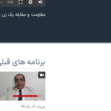
0:15
نرگس محمدی برنده جایزه نوبل صلح
مقاومت و مقابله یک زن با
همایش محافظه‌کاران آمریکا «سی‌پک»
صفحه‌های ویژه
سفر پرزیدنت ترامپ به چین
برنامه های قبل
مرداد ۱۶, ۱۴۰۵