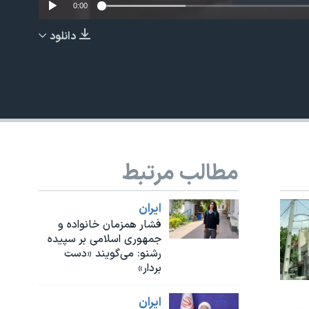
0:00
دانلود
EMBED
مطالب مرتبط
ايران
فشار همزمان خانواده و
جمهوری اسلامی بر سپیده
رشنو: می‌گویند «دست
بردار»
ايران