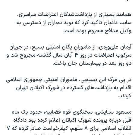
اسرائیل در جنگ
نرگس محمدی برنده جایزه نوبل صلح
همانند بسیاری از بازداشت‌شدگان اعتراضات سراسری،
سایت دادبان تاکید کرد که نوید نجاران از دسترسی به
همایش محافظه‌کاران آمریکا «سی‌پک»
وکیل مدافع محروم بوده است.
صفحه‌های ویژه
سفر پرزیدنت ترامپ به چین
آرمان علی‌وردی، از ماموران یگان امنیتی بسیج، در جریان
سرکوب اعتراضات در روز ۴ آبان‌ سال گذشته مجروح شد و
دو روز بعد در بیمارستان جان باخت.
در پی مرگ این بسیجی، ماموران امنیتی جمهوری اسلامی
اقدام به بازداشت‌های گسترده‌ در شهرک اکباتان تهران
کردند.
مسعود ستایشی، سخنگوی قوه قضاییه، حدود یک ماه
قبل درباره پرونده شهرک اکباتان اعلام کرده بود دادگاه
انقلاب اسلامی برای ۸ متهم، کیفرخواست صادر کرده که ۷