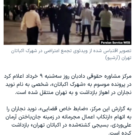
دنبال کنید
مستندها
فرهنگ و زندگی
حقوق شهروندی
انتخابات ریاست جمهوری آمریکا ۲۰۲۴
اقتصادی
حمله جمهوری اسلامی به اسرائیل
رمز مهسا
علم و فناوری
زبانهای مختلف
اسرائیل در جنگ
ورزش زنان در ایران
تصویر اقتباس شده از ویدئوی تجمع اعتراضی در شهرک اکباتان
تهران (آرشیو)
گالری عکس
اعتراضات زن، زندگی، آزادی
آرشیو پخش زنده
مجموعه مستندهای دادخواهی
مرکز مشاوره حقوقی دادبان روز سه‌شنبه ۹ خرداد اعلام کرد
تریبونال مردمی آبان ۹۸
در پرونده موسوم به «شهرک اکباتان»، شخصی به نام نوید
نجاران در اهواز بازداشت و به تهران منتقل شده است.
دادگاه حمید نوری
چهل سال گروگان‌گیری
به گزارش این مرکز، «ضابط خاص قضایی»، نوید نجاران را
قانون شفافیت دارائی کادر رهبری ایران
به اتهام «ارتکاب اعمال مجرمانه در زمینه جان‌باختن آرمان
علی‌وردی، بسیجی کشته‌شده در اکباتان تهران» بازداشت
اعتراضات مردمی آبان ۹۸
کرده است.