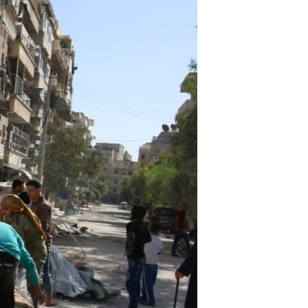
مستندها
فرهنگ و زندگی
حقوق شهروندی
انتخابات ریاست جمهوری آمریکا ۲۰۲۴
اقتصادی
حمله جمهوری اسلامی به اسرائیل
رمز مهسا
علم و فناوری
اسرائیل در جنگ
ورزش زنان در ایران
گالری عکس
اعتراضات زن، زندگی، آزادی
آرشیو پخش زنده
مجموعه مستندهای دادخواهی
تریبونال مردمی آبان ۹۸
دادگاه حمید نوری
چهل سال گروگان‌گیری
قانون شفافیت دارائی کادر رهبری ایران
اعتراضات مردمی آبان ۹۸
اسرائیل در جنگ