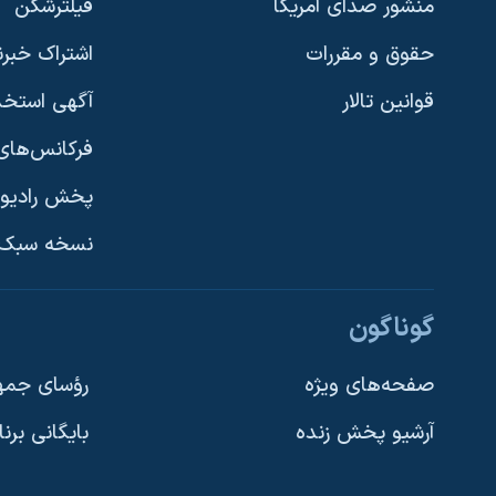
منشور صدای آمریکا
فیلترشکن
حقوق و مقررات
اشتراک خبرن
قوانین تالار
آگهی استخد
فرکانس‌های 
پخش رادیو
یادگیری زبان انگلیسی
نسخه سبک 
دنبال کنید
گوناگون
صفحه‌های ویژه
رؤسای جمهو
آرشیو پخش زنده
بایگانی برن
زبانهای مختلف