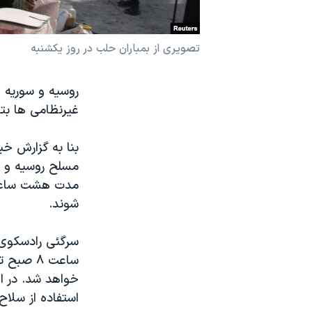
نرگس محمدی برنده جایزه نوبل صلح
همایش محافظه‌کاران آمریکا «سی‌پک»
تصویری از بمباران حلب در روز یکشنبه
صفحه‌های ویژه
روسیه و سوریه ق
سفر پرزیدنت ترامپ به چین
غیرنظامی ها بتو
مدت هشت ساعت ب
شوند.
سرگئی رادسکوی، 
خواهد شد. در ا
استفاده از سلاح