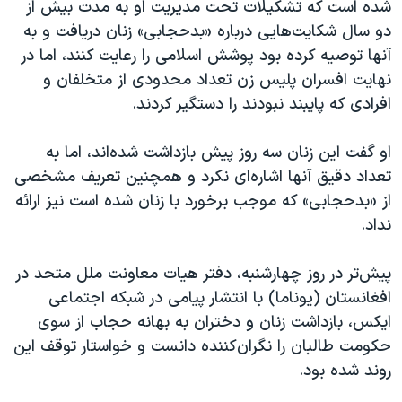
اسرائیل در جنگ
شده است که تشکیلات تحت مدیریت او به مدت بیش از
دو سال شکایت‌هایی درباره «بدحجابی» زنان دریافت و به
نرگس محمدی برنده جایزه نوبل صلح
آنها توصیه کرده بود پوشش اسلامی را رعایت کنند، اما در
همایش محافظه‌کاران آمریکا «سی‌پک»
نهایت افسران پلیس زن تعداد محدودی از متخلفان و
صفحه‌های ویژه
افرادی که پایبند نبودند را دستگیر کردند.
سفر پرزیدنت ترامپ به چین
او گفت این زنان سه روز پیش بازداشت شده‌اند، اما به
تعداد دقیق آنها اشاره‌ای نکرد و همچنین تعریف مشخصی
از «بدحجابی» که موجب برخورد با زنان شده است نیز ارائه
نداد.
پیش‌تر در روز چهارشنبه، دفتر هیات معاونت ملل متحد در
افغانستان (یوناما) با انتشار پیامی در شبکه اجتماعی
ایکس، بازداشت زنان و دختران به بهانه حجاب از سوی
حکومت طالبان را نگران‌کننده دانست و خواستار توقف این
روند شده بود.