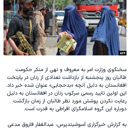
دنبال کنید
مستندها
فرهنگ و زندگی
حقوق شهروندی
انتخابات ریاست جمهوری آمریکا ۲۰۲۴
اقتصادی
حمله جمهوری اسلامی به اسرائیل
رمز مهسا
علم و فناوری
زبانهای مختلف
اسرائیل در جنگ
ورزش زنان در ایران
گالری عکس
اعتراضات زن، زندگی، آزادی
آرشیو پخش زنده
مجموعه مستندهای دادخواهی
سخنگوی وزارت امر به معروف و نهی از منکر حکومت
طالبان روز پنجشنبه از بازداشت تعدادی از زنان در پایتخت
تریبونال مردمی آبان ۹۸
افغانستان به دلیل آنچه «بدحجابی» عنوان شده خبر داد.
دادگاه حمید نوری
این اولین تایید رسمی سرکوب زنان در افغانستان به دلیل
چهل سال گروگان‌گیری
رعایت نکردن پوشش مورد نظر طالبان از زمان بازگشت
دوباره این گروه اسلامگرای افراطی به قدرت است.
قانون شفافیت دارائی کادر رهبری ایران
اعتراضات مردمی آبان ۹۸
به گزارش خبرگزاری آسوشیتد‌پرس، عبدالغفار فاروق مدعی