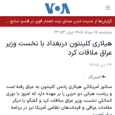
ینکهای
ابل
سترسی
گزارش‌ها از شنیده شدن صدای چند انفجار قوی در قشم؛ منابع حکومتی می‌گویند درگیری در تنگه هرمز بود
خانه
هش
پنجشنبه ۱۵ مرداد ۱۴۰۵ ایران ۲۳:۵۳
نسخه سبک وب‌سایت
ه
هيلاری کلينتون دربغداد با نخست وزير
حتوای
موضوع ها
عراق ملاقات کرد
صلی
برنامه های تلویزیونی
ایران
هش
جدول برنامه ها
ه
۲۳ دی ۱۳۸۵
آمریکا
فحه
صفحه‌های ویژه
جهان
اشتراک
صلی
فرکانس‌های صدای آمریکا
ورزشی
جام جهانی ۲۰۲۶
هش
سناتور آمريکائی هيلاری رادمن کلينتون به عراق رفته است
پخش رادیویی
ه
گزیده‌ها
عملیات خشم حماسی
و رياست هياتی دو حزبی را بر عهده دارد که امروز با نوری
ستجو
المالکی نخست وزير عراق ملاقات کرد و گفتگو با ديگر
۲۵۰سالگی آمریکا
ویژه برنامه‌ها
یادگیری زبان انگلیسی
مقامات عراقی و فرماندهان نظامی آمريکا نيز در برنامه
ویدیوها
بایگانی برنامه‌های تلویزیونی
سفر اوست .