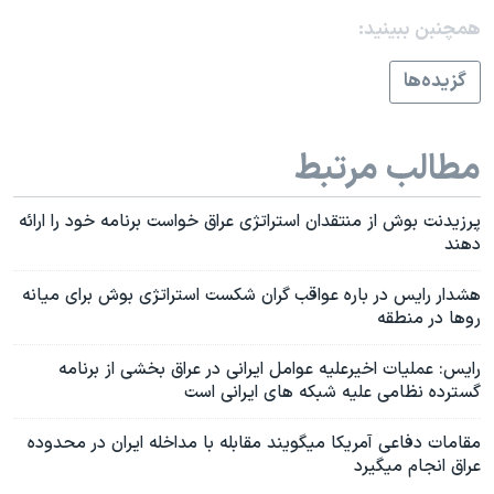
همچنبن ببینید:
گزيده‌ها
مطالب مرتبط
پرزيدنت بوش از منتقدان استراتژی عراق خواست برنامه خود را ارائه
دهند
هشدار رايس در باره عواقب گران شکست استراتژی بوش برای ميانه
روها در منطقه
رايس: عمليات اخيرعليه عوامل ايرانی در عراق بخشی از برنامه
گسترده نظامی عليه شبکه های ايرانی است
مقامات دفاعی آمريکا ميگويند مقابله با مداخله ايران در محدوده
عراق انجام ميگيرد