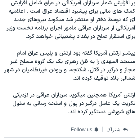
اسرائیل در جنگ
بر افزايش شمار سربازان آمريکائی در عراق شامل افزايش
کمک های مالی برای پيشبرد اقتصاد عراق است . اعلاميه
نرگس محمدی برنده جایزه نوبل صلح
ای که توسط دفتر او منتشر شد ميگويد نيروهای جديد
همایش محافظه‌کاران آمریکا «سی‌پک»
آمريکائی از سربازان عراقی مامور اجرای برنامه نخست وزير
صفحه‌های ویژه
برای استقرار صلح در بغداد پشتيبانی خواهند کرد.
سفر پرزیدنت ترامپ به چین
پيشتر ارتش آمريکا گفته بود ارتش و پليس عراق امام
مسجد المهدی را به ظنّ رهبری يک يک گروه مسلح غير
مجاز و درگير در قتل، شکنجه، و ربودن غيرنظاميان در شهر
شمالی بلاد توقيف کرده اند.
ارتش آمريکا همچنين ميگويد سربازان عراقی در نزديکی
تکريت يک عامل درگير در پول و اسلحه رسانی به سلول
های شورشی دستگير کرده اند.
اشتراک
Follow us