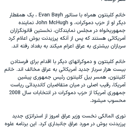
دنبال کنید
مستندها
فرهنگ و زندگی
خانم کلينتون همراه با سناتور Evan Bayh ، يک همقطار
حقوق شهروندی
انتخابات ریاست جمهوری آمریکا ۲۰۲۴
ديگر او از حزب دموکرات، و John McHugh نماينده
اقتصادی
حمله جمهوری اسلامی به اسرائیل
جمهوريخواه در مجلس نمايندگان، نخستين قانونگزاران
رمز مهسا
علم و فناوری
آمريکائی هستند که پس از آنکه پرزيدنت بوش اعلام کرد
زبانهای مختلف
سربازان بيشتری به عراق اعزام ميکند به بغداد رفته اند.
اسرائیل در جنگ
ورزش زنان در ایران
گالری عکس
اعتراضات زن، زندگی، آزادی
خانم کلينتون و دموکراتهای ديگر با اقدام برای فرستادن
آرشیو پخش زنده
مجموعه مستندهای دادخواهی
بيست هزار سرباز جديد آمريکائی به عراق مخالف اند. خانم
کلينتون، همسر بيل کلينتون رئيس جمهوری پيشين
تریبونال مردمی آبان ۹۸
آمريکا، رقيب اصلی در ميان متقاضيان کانديدائی رياست
دادگاه حمید نوری
جمهوری آمريکا از حزب دموکرات در انتخابات سال 2008
چهل سال گروگان‌گیری
محسوب ميشود.
قانون شفافیت دارائی کادر رهبری ایران
نوری المالکی نخست وزير عراق امروز از استراتژی جديد
اعتراضات مردمی آبان ۹۸
پرزيدنت بوش در مورد عراق جانبداری کرد. اين برنامه علوه