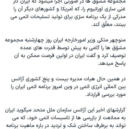
مجموعه مشوّق ها در صورتی اجرا ميشود که ايران کار
اسرائیل در جنگ
غنی ساری اورانيوم را، که آمريکا و کشورهای ديگر آن را
نرگس محمدی برنده جایزه نوبل صلح
مدرکی از يک برنامه سرّی برای توليد تسليحات اتمی می
همایش محافظه‌کاران آمریکا «سی‌پک»
بينند، معلّق کند.
صفحه‌های ویژه
منوچهر متکی وزير امورخارجه ايران روز چهارشنبه مجموعه
سفر پرزیدنت ترامپ به چین
مشوّق ها را گامی به پيش توسط قدرت های عمده
توصيف کرد و گفت ايران در اولين فرصت ممکن به آن
پاسخ ميدهد.
در همين حال هيات مديره بيست و پنج کشوری آژانس
بين المللی انرژی اتمی در وين امروز برنامه اتمی ايران را
مورد بررسی قرارداد.
گزارشهای اخير اين آژانس سازمان ملل متحد ميگويد ايران
به ممانعت از بازرسی ها از تاسيسات اتمی خود، که می
تواند به برطرف ساختن شک و ترديد در باره ماهيت برنامه