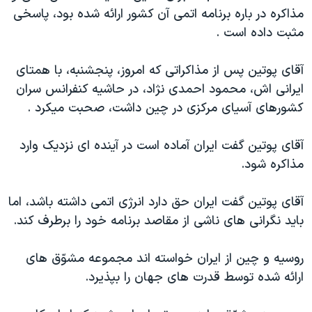
مذاکره در باره برنامه اتمی آن کشور ارائه شده بود، پاسخی
دنبال کنید
مستندها
فرهنگ و زندگی
مثبت داده است .
حقوق شهروندی
انتخابات ریاست جمهوری آمریکا ۲۰۲۴
اقتصادی
حمله جمهوری اسلامی به اسرائیل
آقای پوتين پس از مذاکراتی که امروز، پنجشنبه، با همتای
ايرانی اش، محمود احمدی نژاد، در حاشيه کنفرانس سران
رمز مهسا
علم و فناوری
زبانهای مختلف
کشورهای آسيای مرکزی در چين داشت، صحبت ميکرد .
اسرائیل در جنگ
ورزش زنان در ایران
گالری عکس
اعتراضات زن، زندگی، آزادی
آقای پوتين گفت ايران آماده است در آينده ای نزديک وارد
مذاکره شود.
آرشیو پخش زنده
مجموعه مستندهای دادخواهی
تریبونال مردمی آبان ۹۸
آقای پوتين گفت ايران حق دارد انرژی اتمی داشته باشد، اما
دادگاه حمید نوری
بايد نگرانی های ناشی از مقاصد برنامه خود را برطرف کند.
چهل سال گروگان‌گیری
روسيه و چين از ايران خواسته اند مجموعه مشوّق های
قانون شفافیت دارائی کادر رهبری ایران
ارائه شده توسط قدرت های جهان را بپذيرد.
اعتراضات مردمی آبان ۹۸