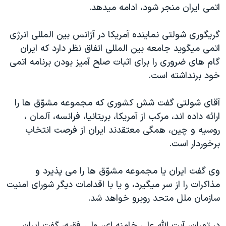
اتمی ايران منجر شود، ادامه ميدهد.
گريگوری شولتی نماينده آمريکا در آژانس بين المللی انرژی
اتمی ميگويد جامعه بين المللی اتفاق نظر دارد که ايران
گام های ضروری را برای اثبات صلح آميز بودن برنامه اتمی
خود برنداشته است.
آقای شولتی گفت شش کشوری که مجموعه مشوّق ها را
ارائه داده اند، مرکب از آمريکا، بريتانيا، فرانسه، آلمان ،
روسيه و چين، همگی معتقدند ايران از فرصت انتخاب
برخوردار است.
وی گفت ايران يا مجموعه مشوّق ها را می پذيرد و
مذاکرات را از سر ميگيرد، و يا با اقدامات ديگر شورای امنيت
سازمان ملل متحد روبرو خواهد شد.
در تهران، آيت الله علی خامنه ای، ولی فقيه، گفت ايران