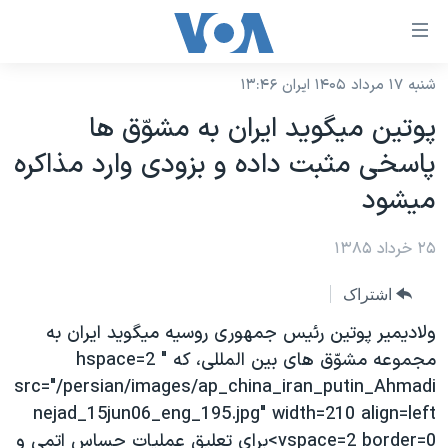
ینکهای
ابل
سترسی
شنبه ۱۷ مرداد ۱۴۰۵ ایران ۱۳:۴۶
خانه
هش
پوتين ميگويد ايران به مشوّق ها
نسخه سبک وب‌سایت
ه
پاسخی مثبت داده و بزودی وارد مذاکره
حتوای
موضوع ها
ميشود
صلی
برنامه های تلویزیونی
ایران
هش
۲۵ خرداد ۱۳۸۵
جدول برنامه ها
ه
آمریکا
فحه
صفحه‌های ویژه
جهان
اشتراک
صلی
فرکانس‌های صدای آمریکا
ورزشی
جام جهانی ۲۰۲۶
ولاديمير پوتين رئيس جمهوری روسيه ميگويد ايران به
هش
پخش رادیویی
مجموعه مشوّق های بين المللی، که " hspace=2
ه
گزیده‌ها
عملیات خشم حماسی
src="/persian/images/ap_china_iran_putin_Ahmadi
ستجو
۲۵۰سالگی آمریکا
ویژه برنامه‌ها
یادگیری زبان انگلیسی
nejad_15jun06_eng_195.jpg" width=210 align=left
ویدیوها
بایگانی برنامه‌های تلویزیونی
vspace=2 border=0>برای تعليق عمليات حساس اتمی و