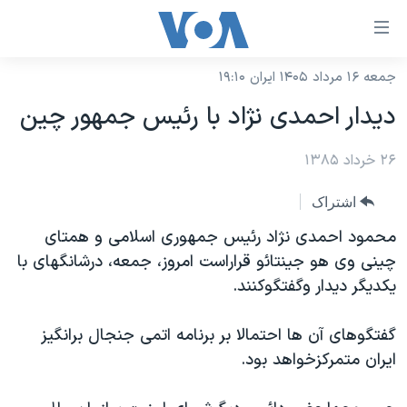
ینکهای
ابل
سترسی
جمعه ۱۶ مرداد ۱۴۰۵ ایران ۱۹:۱۰
خانه
هش
ديدار احمدی نژاد با رئيس جمهور چين
نسخه سبک وب‌سایت
ه
حتوای
۲۶ خرداد ۱۳۸۵
موضوع ها
صلی
برنامه های تلویزیونی
ایران
اشتراک
هش
جدول برنامه ها
ه
آمریکا
محمود احمدی نژاد رئيس جمهوری اسلامی و همتای
فحه
صفحه‌های ویژه
چينی وی هو جينتائو قراراست امروز، جمعه، درشانگهای با
جهان
صلی
يکديگر ديدار وگفتگوکنند.
فرکانس‌های صدای آمریکا
ورزشی
جام جهانی ۲۰۲۶
هش
پخش رادیویی
ه
گزیده‌ها
عملیات خشم حماسی
گفتگوهای آن ها احتمالا بر برنامه اتمی جنجال برانگيز
ستجو
ايران متمرکزخواهد بود.
۲۵۰سالگی آمریکا
ویژه برنامه‌ها
یادگیری زبان انگلیسی
ویدیوها
بایگانی برنامه‌های تلویزیونی