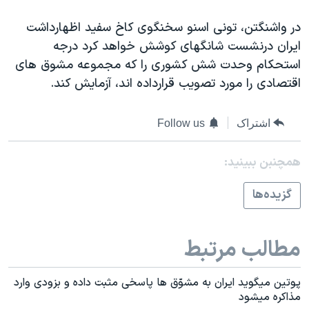
اسرائیل در جنگ
در واشنگتن، تونی اسنو سخنگوی کاخ سفيد اظهارداشت
نرگس محمدی برنده جایزه نوبل صلح
ايران درنشست شانگهای کوشش خواهد کرد درجه
همایش محافظه‌کاران آمریکا «سی‌پک»
استحکام وحدت شش کشوری را که مجموعه مشوق های
صفحه‌های ویژه
اقتصادی را مورد تصويب قرارداده اند، آزمايش کند.
سفر پرزیدنت ترامپ به چین
اشتراک
Follow us
همچنبن ببینید:
گزيده‌ها
مطالب مرتبط
پوتين ميگويد ايران به مشوّق ها پاسخی مثبت داده و بزودی وارد
مذاکره ميشود