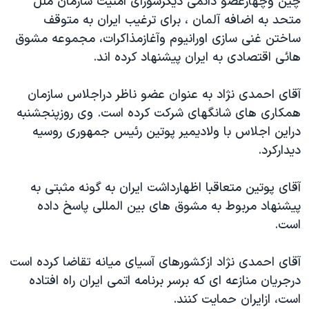
چين وچهارعضو دائمی ديگرشورای امنيت سازمان ملل
دنبال کنید
مستندها
فرهنگ و زندگی
متحد به اضافه آلمان ، برای ترغيب ايران به متوقف
ساختن غنی سازی اورانيوم وآغازمذاکرات، مجموعه مشوق
حقوق شهروندی
انتخابات ریاست جمهوری آمریکا ۲۰۲۴
هائی اقتصادی به ايران پيشنهاد کرده اند.
اقتصادی
حمله جمهوری اسلامی به اسرائیل
رمز مهسا
علم و فناوری
آقای احمدی نژاد به عنوان عضو ناظر دراجلاس سازمان
زبانهای مختلف
همکاری های شانگهای شرکت کرده است. وی روزپنجشنبه
اسرائیل در جنگ
ورزش زنان در ایران
دراين اجلاس با ولاديمير پوتين رئيس جمهوری روسيه
گالری عکس
اعتراضات زن، زندگی، آزادی
ديدارکرد.
آرشیو پخش زنده
مجموعه مستندهای دادخواهی
آقای پوتين متعاقبا اظهارداشت ايران به گونه مثبتی به
تریبونال مردمی آبان ۹۸
پيشنهاد مربوط به مشوق های بين المللی پاسخ داده
دادگاه حمید نوری
است.
چهل سال گروگان‌گیری
آقای احمدی نژاد ازکشورهای آسيای ميانه تقاضا کرده است
قانون شفافیت دارائی کادر رهبری ایران
درجريان منازعه ای که برسر برنامه اتمی ايران راه افتاده
اعتراضات مردمی آبان ۹۸
است، ازايران حمايت کنند.