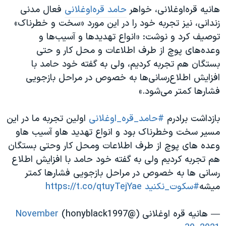
هانیه قره‌اوغلانی، خواهر ​
حامد قره‌اوغلانی
فعال مدنی
زندانی، نیز تجربه خود را در این مورد «سخت و خطرناک»
توصیف کرد و نوشت: «انواع تهدیدها و آسیب‌ها و
وعده‌های پوچ از طرف اطلاعات و محل کار و حتی
بستگان هم تجربه کردیم، ولی به گفته خود حامد با
افزایش اطلاع‌رسانی‌ها به خصوص در مراحل بازجویی
فشارها کمتر می‌شود.»
بازداشت برادرم
#حامد_قره_اوغلانی
اولین تجربه ما در این
مسیر سخت وخطرناک بود و انواع تهدید هاو آسیب هاو
وعده های پوچ از طرف اطلاعات ومحل کار وحتی بستگان
هم تجربه کردیم ولی به گفته خود حامد با افزایش اطلاع
رسانی ها به خصوص در مراحل بازجویی فشارها کمتر
میشه
#سکوت_نکنید
https://t.co/qtuyTejYae
— هانیه قره اوغلانی (@honyblack1997)
November