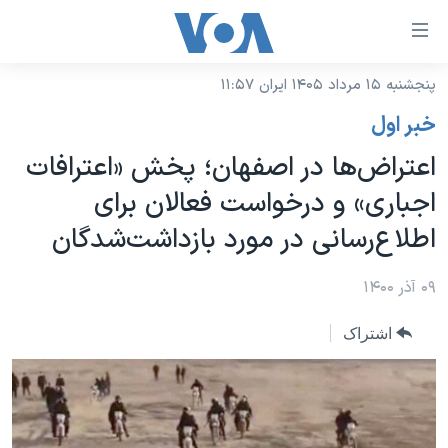
ینکهای
ابل
سترسی
پنجشنبه ۱۵ مرداد ۱۴۰۵ ایران ۱۱:۵۷
خانه
هش
خبر اول
نسخه سبک وب‌سایت
ه
اعتراض‌ها در اصفهان؛ پخش «اعترافات
حتوای
موضوع ها
اجباری» و درخواست فعالان برای
صلی
برنامه های تلویزیونی
ایران
هش
اطلاع‌رسانی در مورد بازداشت‌شدگان
جدول برنامه ها
ه
آمریکا
فحه
صفحه‌های ویژه
۰۹ آذر ۱۴۰۰
جهان
صلی
فرکانس‌های صدای آمریکا
ورزشی
جام جهانی ۲۰۲۶
هش
اشتراک
پخش رادیویی
ه
گزیده‌ها
عملیات خشم حماسی
ستجو
۲۵۰سالگی آمریکا
ویژه برنامه‌ها
یادگیری زبان انگلیسی
ویدیوها
بایگانی برنامه‌های تلویزیونی