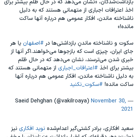
بازداشت‌شدگان، «نشان می‌دهد که در حال ظلم بیشتر برای
اخذ اعترافات اجباری از متهمانی هستند که به دلیل
ناشناخته ماندن، افکار عمومی هم درباره آنها ساکت
مانده!»
سكوت و ناشناخته ماندنِ بازداشتی‌ها در
#اصفهان
یا هر
جای ایران، چیزی است که بازجوها می‌خواهند.اگر آنها از
خبری شدن می‌ترسند، نشان می‌دهد که در حال ظلم
بیشتر برای اخذ
#اعترافات_اجباری
از متهمانی هستند که
به دلیل ناشناخته ماندن، افکار عمومی هم درباره آنها
ساکت مانده!
#سکوت_نکنید
November 30,
— Saeid Dehghan (@vakilroaya)
2021
سعید افکاری، برادر کشتی‌گیر اعدام‌شده
نوید افکاری
نیز
نوشت: «هر دقیقه‌ای که اخبار بازداشت عزیزان‌تان را مخفی