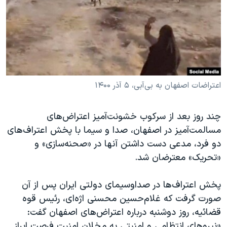
دنبال کنید
مستندها
فرهنگ و زندگی
حقوق شهروندی
انتخابات ریاست جمهوری آمریکا ۲۰۲۴
اقتصادی
حمله جمهوری اسلامی به اسرائیل
رمز مهسا
علم و فناوری
زبانهای مختلف
اسرائیل در جنگ
ورزش زنان در ایران
اعتراضات اصفهان به بی‌آبی، ۵ آذر ۱۴۰۰
گالری عکس
اعتراضات زن، زندگی، آزادی
چند روز بعد از سرکوب خشونت‌آمیز اعتراض‌های
آرشیو پخش زنده
مجموعه مستندهای دادخواهی
مسالمت‌آمیز در اصفهان، صدا و سیما با پخش اعتراف‌های
تریبونال مردمی آبان ۹۸
دو فرد، مدعی دست داشتن آنها در «صحنه‌سازی» و
«تحریک» معترضان شد.
دادگاه حمید نوری
چهل سال گروگان‌گیری
پخش اعتراف‌ها در صداوسیمای دولتی ایران پس از آن
قانون شفافیت دارائی کادر رهبری ایران
صورت گرفت که غلام‌حسین محسنی اژه‌ای، رئیس قوه
قضائیه، روز دوشنبه درباره اعتراض‌های اصفهان گفت:
اعتراضات مردمی آبان ۹۸
«نیروهای انتظامی و امنیتی به مخلان امنیت فرصت ابراز