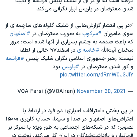
گرفته است که او در آن از شلیک پلیس فرانسه و نابینا
شدن معترضان در پاریس ابراز نگرانی می‌کند.
⚡️در پی انتشار گزارش‌هایی از شلیک گلوله‌های ساچمه‌ای از
سوی ماموران
#سرکوب
به صورت معترضان در
#اصفهان
که باعث صدمه به چشم بسیاری از آنها شده است؛ مرور
سخنان آیت‌الله
#خامنه‌ای
در اسفند۹۷ خالی از لطف
نیست: رهبر جمهوری اسلامی نگران شلیک پلیس
#فرانسه
و کور شدن معترضان در
#پاریس
بود
pic.twitter.com/dRmW0J3JIY
November 30, 2021
— VOA Farsi (@VOAIran)
در پی پخش «اعترافات اجباری» دو فرد در ارتباط با
اعتراض‌های اصفهان در صدا و سیما، حساب کاربری «۱۵۰۰
تصویر» که در شبکه‌های اجتماعی به طور ویژه با تمرکز بر
قربانیان و بازداشت‌شدگان در ایران کار می‌کند، نوشت در