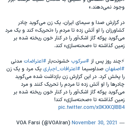
اسرائیل در جنگ
وجود نمی‌دهند.»
نرگس محمدی برنده جایزه نوبل صلح
در گزارش صدا و سیمای ایران، یک زن می‌گوید چادر
همایش محافظه‌کاران آمریکا «سی‌پک»
کشاورزان را او آتش زده تا مردم را «تحریک» کند و یک مرد
صفحه‌های ویژه
می‌گوید پوکه گاز اشک‌آور را در کنار خون ریخته شده بر
سفر پرزیدنت ترامپ به چین
زمین گذاشته تا «صحنه‌سازی» کند.
⚡️چند روز پس از
#سرکوب
خشونت‌بار
#اعتراضات
مدنی
#اصفهان
صداوسیما
#اعترافات_اجباری
یک مرد و یک زن
را پخش کرد. در این گزارش زن بازداشت شده می‌گوید
چادرها را او آتش زده‌ تا مردم را تحریک کنند و مرد
می‌گوید پوکه گاز اشک‌آور را در کنار خون ریخته شده بر
زمین گذاشته تا «صحنه‌سازی» کند!
pic.twitter.com/x0KXKQlBB4
November 30, 2021
— VOA Farsi (@VOAIran)