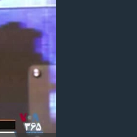
مستندها
فرهنگ و زندگی
حقوق شهروندی
انتخابات ریاست جمهوری آمریکا ۲۰۲۴
اقتصادی
حمله جمهوری اسلامی به اسرائیل
رمز مهسا
علم و فناوری
اسرائیل در جنگ
ورزش زنان در ایران
گالری عکس
اعتراضات زن، زندگی، آزادی
آرشیو پخش زنده
مجموعه مستندهای دادخواهی
تریبونال مردمی آبان ۹۸
دادگاه حمید نوری
چهل سال گروگان‌گیری
قانون شفافیت دارائی کادر رهبری ایران
اعتراضات مردمی آبان ۹۸
اسرائیل در جنگ