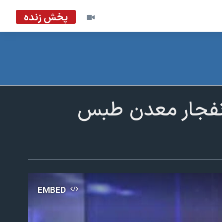
پخش زنده
انفجار معدن طبس
EMBED