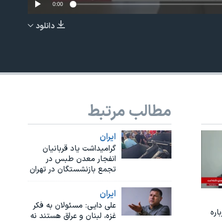
0:00
دانلود
EMBED
مطالب مرتبط
ايران
گرامیداشت یاد قربانیان
انفجار معدن طبس در
تجمع بازنشستگان در تهران
ايران
علی دایی: مسئولان به‌ فکر
اره
غزه، لبنان و عراق هستند نه