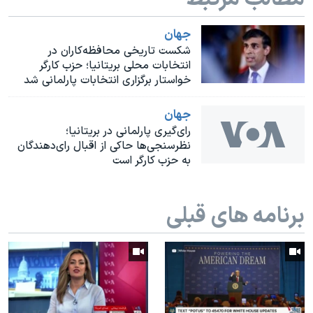
اسرائیل در جنگ
نرگس محمدی برنده جایزه نوبل صلح
جهان
شکست تاریخی محافظه‌کاران در
همایش محافظه‌کاران آمریکا «سی‌پک»
انتخابات محلی بریتانیا؛ حزب کارگر
خواستار برگزاری انتخابات پارلمانی شد
صفحه‌های ویژه
سفر پرزیدنت ترامپ به چین
جهان
رای‌گیری پارلمانی در بریتانیا؛
نظرسنجی‌ها حاکی از اقبال رای‌دهندگان
به حزب کارگر است
برنامه های قبلی