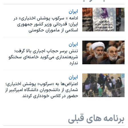
اسرائیل در جنگ
ايران
نرگس محمدی برنده جایزه نوبل صلح
ادامه « سرکوب پوشش اختیاری» در
همایش محافظه‌کاران آمریکا «سی‌پک»
ایران؛ قدردانی وزیر کشور جمهوری
اسلامی از ماموران حکومتی
صفحه‌های ویژه
سفر پرزیدنت ترامپ به چین
ايران
تنش برسر حجاب اجباری بالا گرفت؛
شریعتمداری می‌گوید خامنه‌ای سخنگو
ندارد
ايران
اعتراض‌ها به «سرکوب» پوشش اختیاری؛
شماری از دانشجویان دانشگاه امیرکبیر از
حضور در کلاس خودداری کردند
برنامه های قبلی