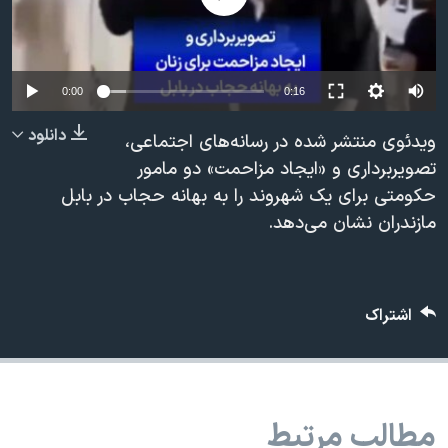
دنبال کنید
مستندها
فرهنگ و زندگی
حقوق شهروندی
انتخابات ریاست جمهوری آمریکا ۲۰۲۴
اقتصادی
حمله جمهوری اسلامی به اسرائیل
0:00
0:16
رمز مهسا
علم و فناوری
دانلود
ویدئوی منتشر شده در رسانه‌های اجتماعی،
زبانهای مختلف
اسرائیل در جنگ
ورزش زنان در ایران
تصویربرداری و «ایجاد مزاحمت» دو مامور
حکومتی برای یک شهروند را به بهانه حجاب در بابل
گالری عکس
اعتراضات زن، زندگی، آزادی
مازندران نشان می‌دهد.
آرشیو پخش زنده
مجموعه مستندهای دادخواهی
تریبونال مردمی آبان ۹۸
دادگاه حمید نوری
اشتراک
چهل سال گروگان‌گیری
قانون شفافیت دارائی کادر رهبری ایران
اعتراضات مردمی آبان ۹۸
مطالب مرتبط