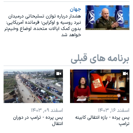
اسرائیل در جنگ
جهان
نرگس محمدی برنده جایزه نوبل صلح
هشدار درباره توازن تسلیحاتی درمیدان
نبرد روسیه و اوکراین؛ فرمانده آمریکایی:
همایش محافظه‌کاران آمریکا «سی‌پک»
بدون کمک ایالات متحده، اوضاع وخیم‌تر
صفحه‌های ویژه
خواهد شد
سفر پرزیدنت ترامپ به چین
برنامه های قبلی
اسفند ۱۶, ۱۴۰۳
اسفند ۰۹, ۱۴۰۳
پس پرده - بازه انتقالی کابینه
پس پرده - ترامپ در دوران
ترامپ
انتقال