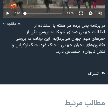
دنبال کنید
مستندها
فرهنگ و زندگی
حقوق شهروندی
انتخابات ریاست جمهوری آمریکا ۲۰۲۴
0:00
29:59
اقتصادی
حمله جمهوری اسلامی به اسرائیل
دانلود
در برنامه پس پرده هر هفته با استفاده از
رمز مهسا
علم و فناوری
امکانات جهانی صدای آمریکا به بررسی یکی از
زبانهای مختلف
خبرهای مهم جهان می‌پردازیم. این برنامه به بررسی
اسرائیل در جنگ
ورزش زنان در ایران
«کانون‌های بحران جهانی - جنگ غزه، جنگ اوکراین و
گالری عکس
اعتراضات زن، زندگی، آزادی
تنش تایوان» اختصاص دارد.
آرشیو پخش زنده
مجموعه مستندهای دادخواهی
تریبونال مردمی آبان ۹۸
اشتراک
دادگاه حمید نوری
چهل سال گروگان‌گیری
قانون شفافیت دارائی کادر رهبری ایران
مطالب مرتبط
اعتراضات مردمی آبان ۹۸