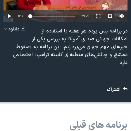
دنبال کنید
مستندها
فرهنگ و زندگی
Auto
حقوق شهروندی
انتخابات ریاست جمهوری آمریکا ۲۰۲۴
0:00
29:29
240p
اقتصادی
حمله جمهوری اسلامی به اسرائیل
دانلود
در برنامه پس پرده هر هفته با استفاده از
360p
رمز مهسا
علم و فناوری
امکانات جهانی صدای آمریکا به بررسی یکی از
زبانهای مختلف
خبرهای مهم جهان می‌پردازیم. این برنامه به «سقوط
480p
اسرائیل در جنگ
ورزش زنان در ایران
480p
360p
240p
Auto
دمشق و چالش‌های منطقه‌ای کابینه ترامپ» اختصاص
720p
گالری عکس
اعتراضات زن، زندگی، آزادی
دارد.
1080p
720p
1080p
آرشیو پخش زنده
مجموعه مستندهای دادخواهی
تریبونال مردمی آبان ۹۸
اشتراک
دادگاه حمید نوری
چهل سال گروگان‌گیری
قانون شفافیت دارائی کادر رهبری ایران
برنامه های قبلی
اعتراضات مردمی آبان ۹۸