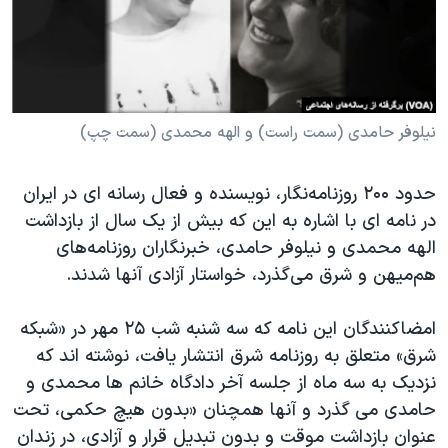
دنبال کنید
مستندها
فرهنگ و زندگی
حقوق شهروندی
انتخابات ریاست جمهوری آمریکا ۲۰۲۴
اقتصادی
حمله جمهوری اسلامی به اسرائیل
رمز مهسا
علم و فناوری
نیلوفر حامدی (سمت راست) و الهه محمدی (سمت چپ)
زبانهای مختلف
اسرائیل در جنگ
ورزش زنان در ایران
حدود ۲۰۰ روزنامه‌نگار، نویسنده و فعال رسانه ای در ایران
گالری عکس
اعتراضات زن، زندگی، آزادی
در نامه ای با اشاره به این که بیش از یک سال از بازداشت
آرشیو پخش زنده
مجموعه مستندهای دادخواهی
الهه محمدی و نیلوفر حامدی، خبرنگاران روزنامه‌های
هم‌میهن و شرق می‌گذرد، خواستار آزادی آنها شدند.
تریبونال مردمی آبان ۹۸
دادگاه حمید نوری
امضاکنندگان این نامه که سه شنبه شب ۲۵ مهر در «شبکه
چهل سال گروگان‌گیری
شرق» متعلق به روزنامه شرق انتشار یافت، نوشته اند که
نزدیک به سه ماه از جلسه آخر دادگاه خانم ها محمدی و
قانون شفافیت دارائی کادر رهبری ایران
حامدی می گذرد و آنها همچنان «بدون هیچ حکمی، تحت
اعتراضات مردمی آبان ۹۸
عنوان بازداشت موقت و بدون تبدیل قرار و آزادی، در زندان