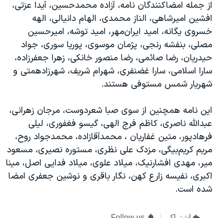
از جمله امضاکنندگان نامه، آزاده محمدحسین، آیدا عزتی،
افشین امیرشاهی، الناز محمدی، الهام دانیالی، الهه
خسروی یگانه، امید ایران‌مهر، امید توشه، امیرحسین
مصلی، بنفشه رنجی، پژمان موسوی، پوریا سوری، جواد
حیدریان، رضا صائمی، رضا منصور خانکی، زهرا جعفرزاده،
سارا اسلامی، سارا غضنفری، شهرام شریف، شهرزادهمتی و
شهریار شمس مستوفی هستند.
این نامه همچنین از سوی صبا شعردوست، مرجان زهرانی،
عبدالله ناصری، کاظم فرج الهی، گیسو فغفوری، لیلی
فرهادپور، متین غفاریان ، محمدآقازاده، محمدجواد روح،
مریم کریم‌بیگی، مزدک علی نظری، مستوره نصیری، مسعود
میر، مهدی افشارنیک، میلاد علوی، میلاد فدایی اصل، مینا
اکبری، نفیسه زارع کهن، نگار باقری و نوشین جعفری امضا
شده است.
اشتراک
Follow us