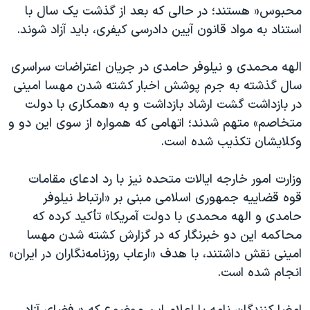
اسرائیل در جنگ
محبوس« هستند؛ در حالی که بعد از گذشت یک سال با
استناد به مواد قانون آیین دادرسی کیفری، باید آزاد شوند.
نرگس محمدی برنده جایزه نوبل صلح
همایش محافظه‌کاران آمریکا «سی‌پک»
الهه محمدی و نیلوفر حامدی در جریان اعتراضات سراسری
صفحه‌های ویژه
سال گذشته به جرم پوشش اخبار کشته شدن مهسا امینی
در بازداشت گشت ارشاد بازداشت و به «همکاری با دولت
سفر پرزیدنت ترامپ به چین
متخاصم» متهم شدند؛ اتهامی که همواره از سوی این دو و
وکلایشان تکذیب شده است.
وزارت امور خارجه ایالات متحده نیز با رد ادعای مقامات
قوه قضاییه جمهوری اسلامی مبنی بر «ارتباط نیلوفر
حامدی و الهه محمدی با دولت آمریکا» تأکید کرده که
محاکمه این دو خبرنگار که در گزارش کشته شدن مهسا
امینی نقش داشتند، با هدف «ارعاب روزنامه‌نگاران در ایران»
انجام شده است.