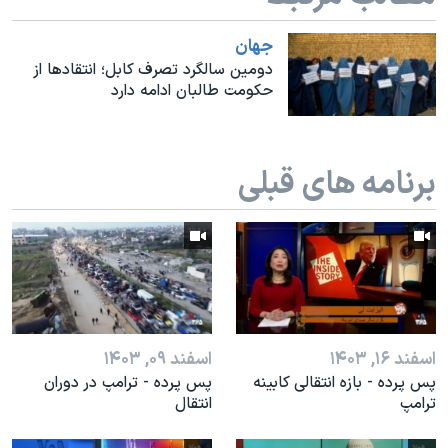
اسرائیل در جنگ
نرگس محمدی برنده جایزه نوبل صلح
جهان
دومین سالگرد تصرف کابل؛ انتقادها از
همایش محافظه‌کاران آمریکا «سی‌پک»
حکومت طالبان ادامه دارد
صفحه‌های ویژه
سفر پرزیدنت ترامپ به چین
برنامه های قبلی
اسفند ۱۶, ۱۴۰۳
اسفند ۰۹, ۱۴۰۳
پس پرده - بازه انتقالی کابینه
پس پرده - ترامپ در دوران
ترامپ
انتقال