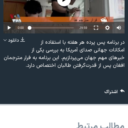
دنبال کنید
مستندها
فرهنگ و زندگی
حقوق شهروندی
انتخابات ریاست جمهوری آمریکا ۲۰۲۴
اقتصادی
حمله جمهوری اسلامی به اسرائیل
0:00
29:59
رمز مهسا
علم و فناوری
دانلود
در برنامه پس پرده هر هفته با استفاده از
زبانهای مختلف
اسرائیل در جنگ
ورزش زنان در ایران
امکانات جهانی صدای آمریکا به بررسی یکی از
خبرهای مهم جهان می‌پردازیم. این برنامه به فرار مترجمان
گالری عکس
اعتراضات زن، زندگی، آزادی
افغان پس از قدرت‌گرفتن طالبان اختصاص دارد.
آرشیو پخش زنده
مجموعه مستندهای دادخواهی
تریبونال مردمی آبان ۹۸
دادگاه حمید نوری
اشتراک
چهل سال گروگان‌گیری
قانون شفافیت دارائی کادر رهبری ایران
اعتراضات مردمی آبان ۹۸
مطالب مرتبط