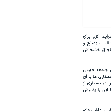
ایط لازم برای
البان، «صلح و
و قاچاق خشخاش
ش جامعه جهانی
مکاری ما با آن
 در بسیاری از
ا این را پذیرش
غربی خواست تا نزدیک به ۹ میلیارد دلار از دارایی‌های