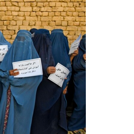
مستندها
فرهنگ و زندگی
حقوق شهروندی
انتخابات ریاست جمهوری آمریکا ۲۰۲۴
اقتصادی
حمله جمهوری اسلامی به اسرائیل
رمز مهسا
علم و فناوری
اسرائیل در جنگ
ورزش زنان در ایران
گالری عکس
اعتراضات زن، زندگی، آزادی
آرشیو پخش زنده
مجموعه مستندهای دادخواهی
تریبونال مردمی آبان ۹۸
دادگاه حمید نوری
چهل سال گروگان‌گیری
قانون شفافیت دارائی کادر رهبری ایران
اعتراضات مردمی آبان ۹۸
اسرائیل در جنگ