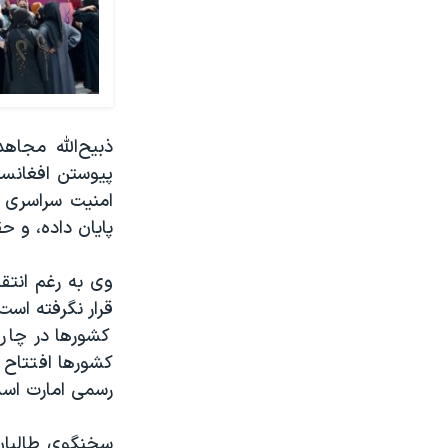
ذبیح‌الله مجاه
پیوستن افغانست
امنیت سراسری ر
پایان داده، و ح
وی به رغم انتق
قرار نگرفته است
کشورها در چارچ
کشورها افتتاح ک
رسمی امارت اسل