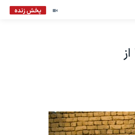
پخش زنده
از