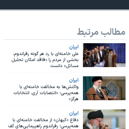
اسرائیل در جنگ
نرگس محمدی برنده جایزه نوبل صلح
همایش محافظه‌کاران آمریکا «سی‌پک»
مطالب مرتبط
صفحه‌های ویژه
سفر پرزیدنت ترامپ به چین
ايران
علی خامنه‌ای با رد هر گونه رفراندوم،
بخشی از مردم را «فاقد امکان تحلیل
مسائل» دانست
ايران
واکنش‌ها به مخالفت خامنه‌ای با
همه‌پرسی؛ «انتصابات آری، انتخابات
هرگز»
ايران
دفاع «کیهان» از مخالفت خامنه‌ای با
همه‌پرسی؛ رفراندوم راهپیمایی‌های کف