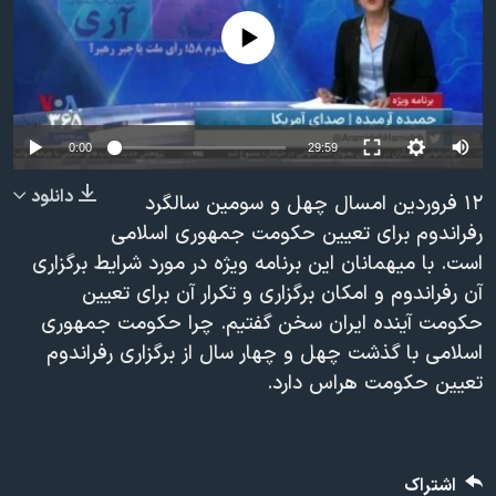
دنبال کنید
مستندها
فرهنگ و زندگی
No media source currently available
حقوق شهروندی
انتخابات ریاست جمهوری آمریکا ۲۰۲۴
اقتصادی
حمله جمهوری اسلامی به اسرائیل
رمز مهسا
علم و فناوری
0:00
29:59
زبانهای مختلف
اسرائیل در جنگ
ورزش زنان در ایران
دانلود
۱۲ فروردین امسال چهل و سومین سالگرد
گالری عکس
اعتراضات زن، زندگی، آزادی
رفراندوم برای تعیین حکومت جمهوری اسلامی
است. با میهمانان این برنامه ویژه در مورد شرایط برگزاری
آرشیو پخش زنده
مجموعه مستندهای دادخواهی
آن رفراندوم و امکان برگزاری و تکرار آن برای تعیین
تریبونال مردمی آبان ۹۸
حکومت آینده ایران سخن گفتیم. چرا حکومت جمهوری
دادگاه حمید نوری
اسلامی با گذشت چهل و چهار سال از برگزاری رفراندوم
تعیین حکومت هراس دارد.
چهل سال گروگان‌گیری
قانون شفافیت دارائی کادر رهبری ایران
اعتراضات مردمی آبان ۹۸
اشتراک