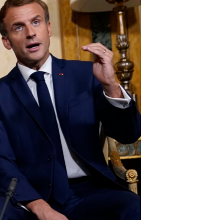
مستندها
فرهنگ و زندگی
حقوق شهروندی
انتخابات ریاست جمهوری آمریکا ۲۰۲۴
اقتصادی
حمله جمهوری اسلامی به اسرائیل
رمز مهسا
علم و فناوری
اسرائیل در جنگ
ورزش زنان در ایران
گالری عکس
اعتراضات زن، زندگی، آزادی
آرشیو پخش زنده
مجموعه مستندهای دادخواهی
تریبونال مردمی آبان ۹۸
دادگاه حمید نوری
چهل سال گروگان‌گیری
قانون شفافیت دارائی کادر رهبری ایران
اعتراضات مردمی آبان ۹۸
اسرائیل در جنگ