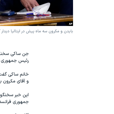
نرگس محمدی برنده جایزه نوبل صلح
همایش محافظه‌کاران آمریکا «سی‌پک»
صفحه‌های ویژه
بایدن و مکرون سه ماه پیش در ایتالیا دیدار ک
سفر پرزیدنت ترامپ به چین
جن ساکی سخنگو
رئیس جمهوری آمر
خانم ساکی گفت ک
و آقای مکرون به
این خبر سخنگوی
جمهوری فرانسه د