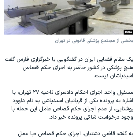
دنبال کنید
مستندها
فرهنگ و زندگی
حقوق شهروندی
انتخابات ریاست جمهوری آمریکا ۲۰۲۴
اقتصادی
حمله جمهوری اسلامی به اسرائیل
رمز مهسا
علم و فناوری
بخشی از مجتمع پزشکی قانونی در تهران
زبانهای مختلف
اسرائیل در جنگ
ورزش زنان در ایران
یک مقام قضایی ایران در گفتگویی با خبرگزاری فارس گفت
گالری عکس
اعتراضات زن، زندگی، آزادی
هیچ پزشکی در کشور حاضر به اجرای حکم قصاص
آرشیو پخش زنده
مجموعه مستندهای دادخواهی
اسیدپاشان نیست.
تریبونال مردمی آبان ۹۸
مسئول واحد اجرای احکام دادسرای ناحیه ٢٧ تهران، با
دادگاه حمید نوری
اشاره به پرونده یکی از قربانیان اسیدپاشی به نام داوود
چهل سال گروگان‌گیری
روشنایی، از عدم اجرای حکم قصاص عامل این حمله با
وجود درخواست شاکی پرونده خبر داد.
قانون شفافیت دارائی کادر رهبری ایران
اعتراضات مردمی آبان ۹۸
به گفته قاضی دشتبان، اجرای حکم قصاص «با عمل