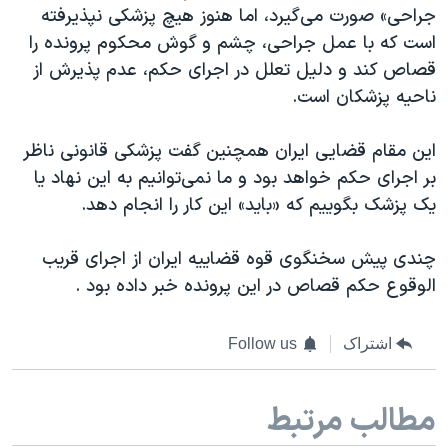
اسرائیل در جنگ
جراحی» صورت می‌گیرد، اما هنوز هیچ پزشکی نپذیرفته
است که با عمل جراحی، چشم و گوش محکوم پرونده را
نرگس محمدی برنده جایزه نوبل صلح
قصاص کند و دلیل تعلل در اجرای حکم، عدم پذیرش از
همایش محافظه‌کاران آمریکا «سی‌پک»
ناحیه پزشکان است.
صفحه‌های ویژه
این مقام قضایی ایران همچنین گفت پزشکی قانونی ناظر
سفر پرزیدنت ترامپ به چین
بر اجرای حکم خواهد بود و ما نمی‌توانیم به این نهاد یا
یک پزشک بگوییم که «باید» این کار را انجام دهد.
چندی پیش سخنگوی قوه قضاییه ایران از اجرای قریب
الوقوع حکم قصاص در این پرونده خبر داده بود .
اشتراک
Follow us
مطالب مرتبط