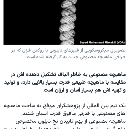
دنبال کنید
مستندها
فرهنگ و زندگی
حقوق شهروندی
انتخابات ریاست جمهوری آمریکا ۲۰۲۴
اقتصادی
حمله جمهوری اسلامی به اسرائیل
رمز مهسا
علم و فناوری
زبانهای مختلف
اسرائیل در جنگ
ورزش زنان در ایران
تصویری میکروسکوپی از فیبرهای نایلونی با روکش فلزی که در
طراحی ماهیچه مصنوعی جدید به کار گرفته شده است.
گالری عکس
اعتراضات زن، زندگی، آزادی
آرشیو پخش زنده
مجموعه مستندهای دادخواهی
ماهیچه مصنوعی به خاطر الیاف تشکیل دهنده اش در
تریبونال مردمی آبان ۹۸
مقایسه با ماهیچه طبیعی قدرت بسیار بالایی دارد، و تولید
دادگاه حمید نوری
و تهیه اش هم بسیار آسان و ارزان است.
چهل سال گروگان‌گیری
یک تیم بین المللی از پژوهشگران موفق به ساخت ماهیچه
قانون شفافیت دارائی کادر رهبری ایران
های مصنوعی با قدرتی مافوق قدرت انسان شدند.
اعتراضات مردمی آبان ۹۸
ماهیچه مصنوعی از بهم تابیدن نخ نایلون مخصوص