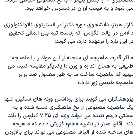
ماهیگیری – از جنس پلیمر – با نخ معمولی خیاطی درست
اسرائیل در جنگ
می شود و به قیمت ارزان در دسترس خواهد بود.
نرگس محمدی برنده جایزه نوبل صلح
همایش محافظه‌کاران آمریکا «سی‌پک»
کارتر هینز، دانشجوی دوره دکترا در انستیتوی ناتوتکنولوژی
دالاس در ایالت تگزاس، که ریاست تیم بین المللی تحقیق
صفحه‌های ویژه
در این باره را برعهده دارد، می گوید:
سفر پرزیدنت ترامپ به چین
« اگر قدرت ماهیچه ای ساخته از این مواد را با ماهیچه
طبیعی به همان اندازه و وزن با یکدیگر مقایسه کنید، می
بینید که ماهیچه ساخت ما به طور معمول صد برابر
ماهیچه طبیعی زور دارد.»
پژوهشگران می گویند برای برداشتن وزنه های سنگین، تنها
یک ماهیچه مصنوعی از نخ ماهیگیری دسته شده و به
سختی درهم تنیده می تواند وزنه ای ۷.۲۵ کیلویی را بلند
کند. آقای هینز در نشریه «علم» گزارش داده که ماهیچه
های ساخته شده از الیاف مصنوعی می تواند برای بالابردن