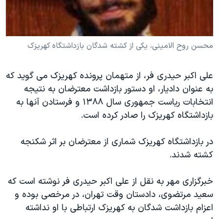
دنبال کنید
مستندها
فرهنگ و زندگی
حقوق شهروندی
انتخابات ریاست جمهوری آمریکا ۲۰۲۴
محسن روح الامینی، یکی از کشته شدگان بازداشتگاه کهریزک
اقتصادی
حمله جمهوری اسلامی به اسرائیل
رمز مهسا
علم و فناوری
زبانهای مختلف
علی اکبر حیدری فر، از متهمان پرونده کهریزک می گوید که
اسرائیل در جنگ
ورزش زنان در ایران
به عنوان دادیار، او دستور بازداشت معترضان به نتیجه
گالری عکس
اعتراضات زن، زندگی، آزادی
انتخابات ریاست جمهوری سال ۱۳۸۸ و فرستادن آنها به
بازداشتگاه کهریزک را صادر کرده است.
آرشیو پخش زنده
مجموعه مستندهای دادخواهی
تریبونال مردمی آبان ۹۸
در بازداشتگاه کهریزک شماری از معترضان بر اثر شکنجه
دادگاه حمید نوری
کشته شدند.
چهل سال گروگان‌گیری
خبرگزاری مهر به نقل از علی اکبر حیدری فر نوشته است که
قانون شفافیت دارائی کادر رهبری ایران
سعید مرتضوی، دادستان وقت تهران، در مرخصی بوده و
اعتراضات مردمی آبان ۹۸
اعزام بازداشت شدگان به کهریزک ارتباطی با او نداشته