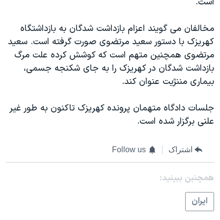
است.
اسرائیل در جنگ
نرگس محمدی برنده جایزه نوبل صلح
مخالفان می گویند اعزام بازداشت شدگان به بازداشتگاه
همایش محافظه‌کاران آمریکا «سی‌پک»
کهریزک با دستور سعید مرتضوی صورت گرفته است. سعید
مرتضوی همچنین متهم است که کوشش کرده علت مرگ
صفحه‌های ویژه
بازداشت شدگان در کهریزک را به جای شکنجه جسمی،
سفر پرزیدنت ترامپ به چین
بیماری مننژیت عنوان کند.
جلسات دادگاه متهمان پرونده کهریزک تاکنون به طور غیر
علنی برگزار شده است.
اشتراک
Follow us
همچنبن ببینید:
ايران