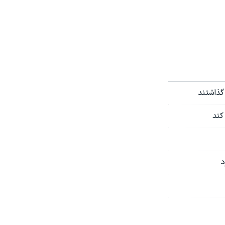
گذاشتند
کند
د