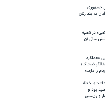
ت عوامل حکومتی جمهوری
ان به بند زنان
امی» در شعبه
 شش سال آن
ین «عملکرد
شغالگر ضحاک»
 را دارد.»
د داشت»، خطاب
ید بود و
 و زن‌ستیز