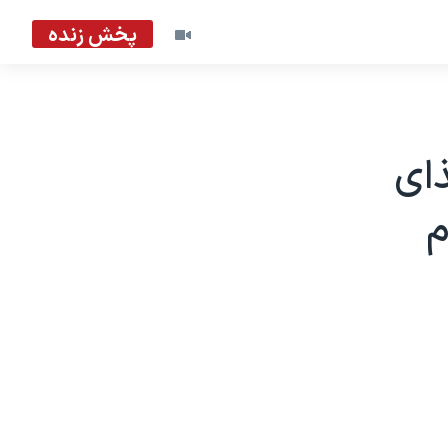
پخش زنده
ای
م