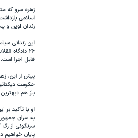
اسلامی بازداشت 
زندان اوین و پس
این زندانی سیاس
۲۶ دادگاه ا
قابل اجرا است.
پیش از این،‌ زه
حکومت دیکتاتور
باز هم «بهترین 
او با تأکید بر 
به سران جمهوری
سرنگونی از رگ گ
پایان خواهیم دا