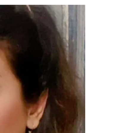
مستندها
فرهنگ و زندگی
حقوق شهروندی
انتخابات ریاست جمهوری آمریکا ۲۰۲۴
اقتصادی
حمله جمهوری اسلامی به اسرائیل
رمز مهسا
علم و فناوری
اسرائیل در جنگ
ورزش زنان در ایران
گالری عکس
اعتراضات زن، زندگی، آزادی
آرشیو پخش زنده
مجموعه مستندهای دادخواهی
تریبونال مردمی آبان ۹۸
دادگاه حمید نوری
چهل سال گروگان‌گیری
قانون شفافیت دارائی کادر رهبری ایران
اعتراضات مردمی آبان ۹۸
اسرائیل در جنگ