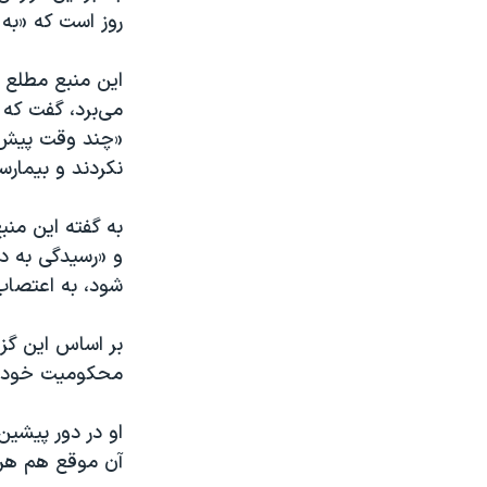
روز است که «به
این منبع مطلع ب
می‌برد، گفت که «
«چند وقت پیش م
نکردند و بیمارس
به گفته این منب
و «رسیدگی به د
شود،‌ به اعتصاب
بر اساس این گزا
محکومیت خود را
او در دور پیشین
آن موقع هم هر ب