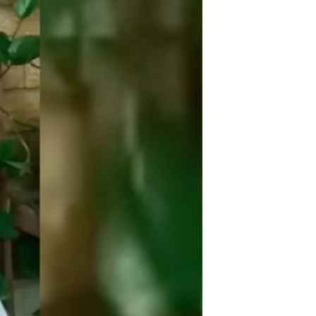
مستندها
فرهنگ و زندگی
حقوق شهروندی
انتخابات ریاست جمهوری آمریکا ۲۰۲۴
اقتصادی
حمله جمهوری اسلامی به اسرائیل
رمز مهسا
علم و فناوری
اسرائیل در جنگ
ورزش زنان در ایران
گالری عکس
اعتراضات زن، زندگی، آزادی
آرشیو پخش زنده
مجموعه مستندهای دادخواهی
تریبونال مردمی آبان ۹۸
دادگاه حمید نوری
چهل سال گروگان‌گیری
قانون شفافیت دارائی کادر رهبری ایران
اعتراضات مردمی آبان ۹۸
اسرائیل در جنگ