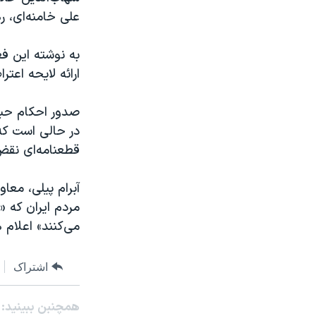
علی خامنه‌ای، ر
به نوشته این ف
ارائه لایحه اعت
صدور احکام حبس
قطعنامه‌ای نق
آبرام پیلی، معاو
مردم ایران که «ع
می‌کنند» اعلام
اشتراک
همچنبن ببینید: