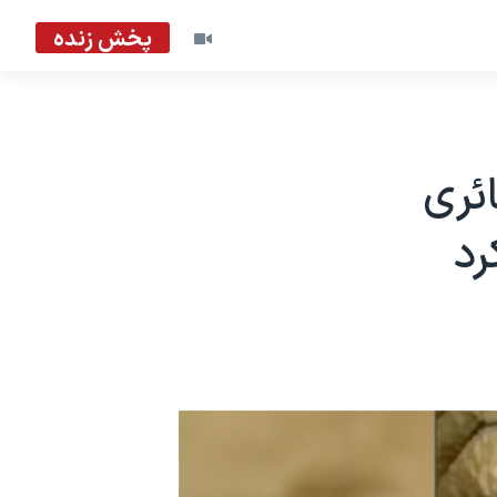
پخش زنده
ئری