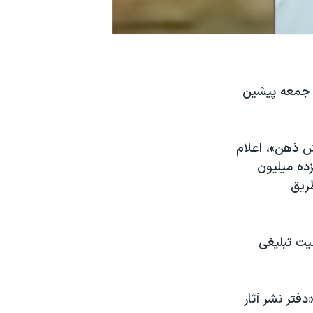
م جمعه پیشین
نام «ویرایش ذهن»، اعلام
زده میلیون
ریق
لیت تبلیغی
تر نشر آثار