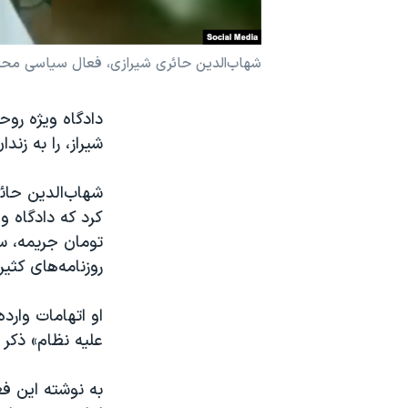
نرگس محمدی برنده جایزه نوبل صلح
همایش محافظه‌کاران آمریکا «سی‌پک»
شهاب‌الدین حائری شیرازی، فعال سیاسی محکو
صفحه‌های ویژه
دادگاه ویژه رو
سفر پرزیدنت ترامپ به چین
شیراز، را به زن
کرد که دادگاه و
تومان جریمه، س
روزنامه‌های کثی
او اتهامات وارد
علیه نظام» ذکر 
به نوشته این ف