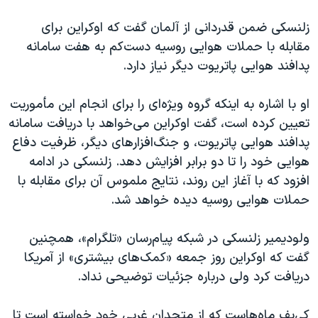
اسرائیل در جنگ
زلنسکی ضمن قدردانی از آلمان گفت که اوکراین برای
نرگس محمدی برنده جایزه نوبل صلح
مقابله با حملات هوایی روسیه دست‌کم به هفت سامانه
همایش محافظه‌کاران آمریکا «سی‌پک»
پدافند هوایی پاتریوت دیگر نیاز دارد.
صفحه‌های ویژه
او با اشاره به اینکه گروه ویژه‌ای را برای انجام این مأموریت
سفر پرزیدنت ترامپ به چین
تعیین کرده است، گفت اوکراین می‌خواهد با دریافت سامانه
پدافند هوایی پاتریوت، و جنگ‌افزارهای دیگر، ظرفیت دفاع
هوایی خود را تا دو برابر افزایش دهد. زلنسکی در ادامه
افزود که با آغاز این روند، نتایج ملموس آن برای مقابله با
حملات هوایی روسیه دیده خواهد شد.
ولودیمیر زلنسکی در شبکه پیام‌رسان «تلگرام»، همچنین
گفت که اوکراین روز جمعه «کمک‌های بیشتری» از آمریکا
دریافت کرد ولی درباره جزئیات توضیحی نداد.
کی‌یف ماه‌هاست که از متحدان غربی خود خواسته است تا