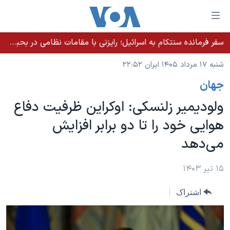
ینکهای
ابل
سترسی
سفر فرمانده سنتکام به اسرائیل؛ رایزنی با مقامات نظامی در بحبوحه تلاش‌ها برای توافق با جمهوری اسلامی
خانه
هش
شنبه ۱۷ مرداد ۱۴۰۵ ایران ۲۲:۵۲
نسخه سبک وب‌سایت
ه
جهان
حتوای
موضوع ها
صلی
ولودیمیر زلنسکی: اوکراین ظرفیت دفاع
برنامه های تلویزیونی
ایران
هش
هوایی خود را تا دو برابر افزایش
جدول برنامه ها
ه
آمریکا
می‌دهد
فحه
صفحه‌های ویژه
جهان
صلی
فرکانس‌های صدای آمریکا
ورزشی
جام جهانی ۲۰۲۶
۱۵ تیر ۱۴۰۳
هش
پخش رادیویی
ه
گزیده‌ها
عملیات خشم حماسی
اشتراک
ستجو
۲۵۰سالگی آمریکا
ویژه برنامه‌ها
یادگیری زبان انگلیسی
ویدیوها
بایگانی برنامه‌های تلویزیونی