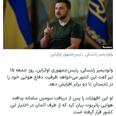
دنبال کنید
مستندها
فرهنگ و زندگی
حقوق شهروندی
انتخابات ریاست جمهوری آمریکا ۲۰۲۴
اقتصادی
حمله جمهوری اسلامی به اسرائیل
رمز مهسا
علم و فناوری
زبانهای مختلف
اسرائیل در جنگ
ورزش زنان در ایران
گالری عکس
اعتراضات زن، زندگی، آزادی
ولودیمیر زلنسکی، رئیس‌جمهور اوکراین
آرشیو پخش زنده
مجموعه مستندهای دادخواهی
ولودیمیر زلنسکی، رئیس‌جمهوری اوکراین، روز جمعه ۱۵
تریبونال مردمی آبان ۹۸
تیر گفت این کشور می‌خواهد ظرفیت دفاع هوایی خود را
دادگاه حمید نوری
در تابستان تا دو برابر افزایش دهد.
چهل سال گروگان‌گیری
او این اظهارات را پس از دریافت سومین سامانه پدافند
قانون شفافیت دارائی کادر رهبری ایران
هوایی پاتریوت بیان کرد که از طرف آلمان در اختیار این
اعتراضات مردمی آبان ۹۸
کشور قرار گرفته است.