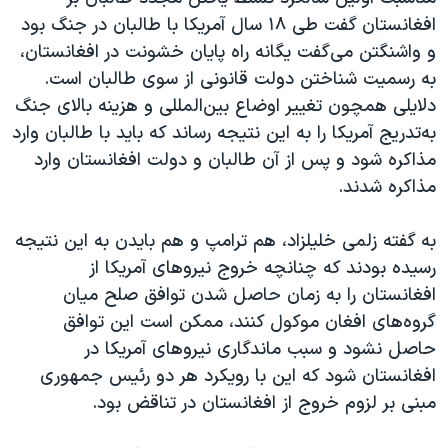
اسرائیل در جنگ
افغانستان گفت طی ١٨ سال آمریکا با طالبان در جنگ بود
نرگس محمدی برنده جایزه نوبل صلح
و واشنگتن می‌گفت یگانه راه پایان خشونت در افغانستان،
به رسمیت شناختن دولت قانونی از سوی طالبان است.
همایش محافظه‌کاران آمریکا «سی‌پک»
دلایلی همچون تغییر اوضاع بین‌المللی و هزینه بالای جنگ
صفحه‌های ویژه
به‌تدریج آمریکا را به این نتیجه رساند که باید با طالبان وارد
سفر پرزیدنت ترامپ به چین
مذاکره شود و پس از آن طالبان و دولت افغانستان وارد
مذاکره شدند.
به گفته زلمی خلیلزاد، هم ترامپ و هم بایدن به این نتیجه
رسیده بودند که چنانچه خروج نیروهای آمریکا از
افغانستان را به زمان حاصل شدن توافق صلح میان
گروه‌های افغان موکول کنند، ممکن است این توافق
حاصل نشود و سبب ماندگاری نیروهای آمریکا در
افغانستان شود که این با رویکرد هر دو رئیس جمهوری
مبنی بر لزوم خروج از افغانستان در تناقض بود.