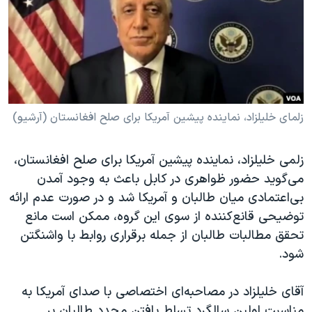
دنبال کنید
مستندها
فرهنگ و زندگی
حقوق شهروندی
انتخابات ریاست جمهوری آمریکا ۲۰۲۴
اقتصادی
حمله جمهوری اسلامی به اسرائیل
رمز مهسا
علم و فناوری
زبانهای مختلف
اسرائیل در جنگ
ورزش زنان در ایران
زلمای خلیلزاد، نماینده پیشین آمریکا برای صلح افغانستان (آرشیو)
گالری عکس
اعتراضات زن، زندگی، آزادی
زلمی خلیلزاد، نماینده پیشین آمریکا برای صلح افغانستان،
آرشیو پخش زنده
مجموعه مستندهای دادخواهی
می‌گوید حضور ظواهری در کابل باعث به وجود آمدن
تریبونال مردمی آبان ۹۸
بی‌اعتمادی میان طالبان و آمریکا شد و در صورت عدم ارائه
توضیحی قانع‌کننده از سوی این گروه، ممکن است مانع
دادگاه حمید نوری
تحقق مطالبات‌ طالبان از جمله برقراری روابط با واشنگتن
چهل سال گروگان‌گیری
شود.
قانون شفافیت دارائی کادر رهبری ایران
آقای خلیلزاد در مصاحبه‌ای اختصاصی با صدای آمریکا به
اعتراضات مردمی آبان ۹۸
مناسبت اولین سالگرد تسلط یافتن مجدد طالبان بر