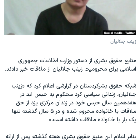
دنبال کنید
مستندها
فرهنگ و زندگی
حقوق شهروندی
انتخابات ریاست جمهوری آمریکا ۲۰۲۴
اقتصادی
حمله جمهوری اسلامی به اسرائیل
رمز مهسا
علم و فناوری
زینب جلالیان
زبانهای مختلف
اسرائیل در جنگ
ورزش زنان در ایران
منابع حقوق بشری از دستور وزارت اطلاعات جمهوری
گالری عکس
اعتراضات زن، زندگی، آزادی
اسلامی برای محرومیت زینب جلالیان از ملاقات خبر دادند.
آرشیو پخش زنده
مجموعه مستندهای دادخواهی
شبکه حقوق بشرکردستان در گزارشی اعلام کرد که «زینب
تریبونال مردمی آبان ۹۸
جلالیان، زندانی سیاسی کرد محکوم به حبس ابد در
دادگاه حمید نوری
هفدهمین سال حبس خود در زندان مرکزی یزد از حق
چهل سال گروگان‌گیری
ملاقات با خانواده محروم شده و در ۵ سال گذشته تنها
یک بار با خانواده ملاقات داشته است.»
قانون شفافیت دارائی کادر رهبری ایران
اعتراضات مردمی آبان ۹۸
بنابر اعلام این منبع حقوق بشری هفته گذشته پس از ارائه