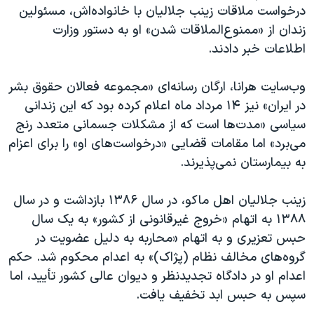
اسرائیل در جنگ
درخواست ملاقات زینب جلالیان با خانواده‌اش، مسئولین
زندان از «ممنوع‌الملاقات شدن» او به دستور وزارت
نرگس محمدی برنده جایزه نوبل صلح
اطلاعات خبر دادند.
همایش محافظه‌کاران آمریکا «سی‌پک»
صفحه‌های ویژه
وب‌سایت هرانا، ارگان رسانه‌ای «مجموعه فعالان حقوق بشر
در ایران» نیز ۱۴ مرداد ماه اعلام کرده بود که این زندانی
سفر پرزیدنت ترامپ به چین
سیاسی «مدت‌ها است که از مشکلات جسمانی متعدد رنج
می‌برد» اما مقامات قضایی «درخواست‌های او» را برای اعزام
به بیمارستان نمی‌پذیرند.
زینب جلالیان اهل ماکو، در سال ۱۳۸۶ بازداشت و در سال
۱۳۸۸ به اتهام «خروج غیرقانونی از کشور» به یک سال
حبس تعزیری و به اتهام «محاربه به دلیل عضویت در
گروه‌های مخالف نظام (پژاک)» به اعدام محکوم شد. حکم
اعدام او در دادگاه تجدیدنظر و دیوان عالی کشور تأیید، اما
سپس به حبس ابد تخفیف یافت.