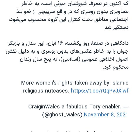
اسرائیل در جنگ
که اکنون در تصرف شورشیان حوثی است، به خاطر
تصاویری بدون روسری که در واقع سرپیچی از ضوابط
نرگس محمدی برنده جایزه نوبل صلح
اجتماعی مناطق تحت کنترل این گروه محسوب می‌شود،
همایش محافظه‌کاران آمریکا «سی‌پک»
دستگیر شد.
صفحه‌های ویژه
دادگاهی در صنعا، روز یکشنبه، ۱۶ آبان، این مدل و بازیگر
سفر پرزیدنت ترامپ به چین
جوان را به خاطر عکس‌های بدون روسری و به دلیل نقض
اصول اخلاقی عمومی (اسلامی)، به پنج سال زندان
محکوم کرد.
More women’s rights taken away by Islamic
religious nutcases.
https://t.co/rQqPvJXiwf
— CraiginWales a fabulous Tory enabler.
(@ghost_wales)
November 8, 2021