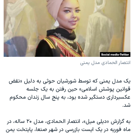
دنبال کنید
مستندها
فرهنگ و زندگی
حقوق شهروندی
انتخابات ریاست جمهوری آمریکا ۲۰۲۴
اقتصادی
حمله جمهوری اسلامی به اسرائیل
رمز مهسا
علم و فناوری
زبانهای مختلف
اسرائیل در جنگ
ورزش زنان در ایران
گالری عکس
اعتراضات زن، زندگی، آزادی
انتصار الحمادی مدل یمنی
آرشیو پخش زنده
مجموعه مستندهای دادخواهی
یک مدل یمنی که توسط شورشیان حوثی به دلیل «نقض
تریبونال مردمی آبان ۹۸
قوانین پوشش اسلامی» حین رفتن به یک جلسه
دادگاه حمید نوری
عکسبرداری دستگیر شده بود، به پنج سال زندان محکوم
چهل سال گروگان‌گیری
شد.
قانون شفافیت دارائی کادر رهبری ایران
به گزارش «دیلی میل»، انتصار الحمادی، مدل ۲۰ ساله، در
اعتراضات مردمی آبان ۹۸
ماه فوریه در یک ایست بازرسی در شهر صنعا، پایتخت یمن