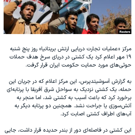
دنبال کنید
مستندها
فرهنگ و زندگی
حقوق شهروندی
انتخابات ریاست جمهوری آمریکا ۲۰۲۴
اقتصادی
حمله جمهوری اسلامی به اسرائیل
رمز مهسا
علم و فناوری
زبانهای مختلف
مرکز «عملیات تجارت دریایی ارتش بریتانیا» روز پنج شنبه
اسرائیل در جنگ
ورزش زنان در ایران
۱۹ مهر اعلام کرد یک کشتی در دریای سرخ هدف حملات
گالری عکس
اعتراضات زن، زندگی، آزادی
حوثی‌های مورد حمایت حکومت ایران قرار گرفت.
آرشیو پخش زنده
مجموعه مستندهای دادخواهی
به گزارش آسوشیتدپرس، این مرکز اعلام که در جریان این
تریبونال مردمی آبان ۹۸
حمله، یک کشتی نزدیک به سواحل شرق آفریقا با پرتابه‌ای
دادگاه حمید نوری
برخورد کرد که باعث آسیب به کشتی شد، اما منجر به
چهل سال گروگان‌گیری
آتش‌سوزی یا جراحت نشد. همچنین دو پرتابه دیگر به
آب‌های اطراف کشتی اصابت کرد.
قانون شفافیت دارائی کادر رهبری ایران
اعتراضات مردمی آبان ۹۸
این کشتی در فاصله‌ای دور از بندر حدیده قرار داشت، جایی