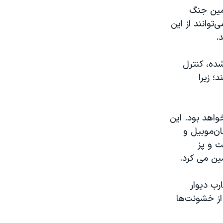
ومین جنگ
، می‌توانند از این
.
ده، کنترل
؛ زیرا
واهد بود. این
ان‌موبیل و
ت و پز
رب دیوار
 از خشونت‌ها