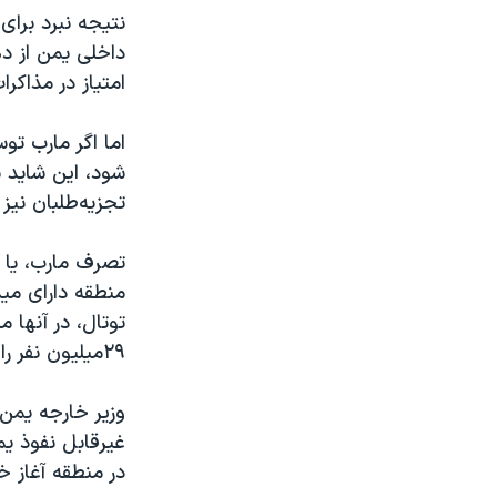
نتیجه نبرد برا
امتیاز در مذاکر
اما اگر مارب ت
شود، این شاید س
تجزیه‌طلبان نی
تصرف مارب، یا ق
منطقه دارای مید
توتال، در آنها م
۲۹میلیون نفر را تولید می‌کند. نیروگاه مارب نیز زمانی ۴۰ درصد برق یمن را تامین می کرد.
وزیر خارجه یمن 
غیرقابل نفوذ یم
در منطقه آغاز خ