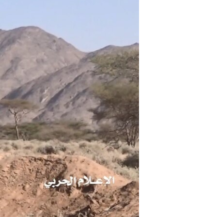
مستندها
فرهنگ و زندگی
حقوق شهروندی
انتخابات ریاست جمهوری آمریکا ۲۰۲۴
اقتصادی
حمله جمهوری اسلامی به اسرائیل
رمز مهسا
علم و فناوری
اسرائیل در جنگ
ورزش زنان در ایران
گالری عکس
اعتراضات زن، زندگی، آزادی
آرشیو پخش زنده
مجموعه مستندهای دادخواهی
تریبونال مردمی آبان ۹۸
دادگاه حمید نوری
چهل سال گروگان‌گیری
قانون شفافیت دارائی کادر رهبری ایران
اعتراضات مردمی آبان ۹۸
اسرائیل در جنگ