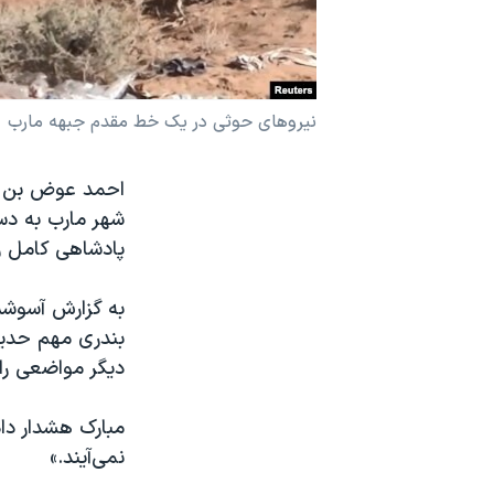
نرگس محمدی برنده جایزه نوبل صلح
همایش محافظه‌کاران آمریکا «سی‌پک»
صفحه‌های ویژه
نیروهای حوثی در یک خط مقدم جبهه مارب
سفر پرزیدنت ترامپ به چین
احمد عوض بن مب
شهر مارب به دس
پادشاهی کامل را
به گزارش آسوشی
بندری مهم حدیده 
دیگر مواضعی را
مبارک هشدار داد
نمی‌آیند.»