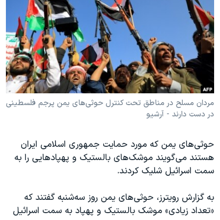
دنبال کنید
مستندها
فرهنگ و زندگی
حقوق شهروندی
انتخابات ریاست جمهوری آمریکا ۲۰۲۴
اقتصادی
حمله جمهوری اسلامی به اسرائیل
رمز مهسا
علم و فناوری
زبانهای مختلف
اسرائیل در جنگ
ورزش زنان در ایران
گالری عکس
اعتراضات زن، زندگی، آزادی
مردان مسلح در مناطق تحت کنترل حوثی‌های یمن پرجم فلسطینی
در دست دارند - آرشیو
آرشیو پخش زنده
مجموعه مستندهای دادخواهی
تریبونال مردمی آبان ۹۸
حوثی‌های یمن که مورد حمایت جمهوری اسلامی ایران
دادگاه حمید نوری
هستند می‌گویند موشک‌های بالستیک و پهپادهایی را به
چهل سال گروگان‌گیری
سمت اسرائیل شلیک کردند.
قانون شفافیت دارائی کادر رهبری ایران
به گزارش رویترز، حوثی‌های یمن روز سه‌شنبه گفتند که
اعتراضات مردمی آبان ۹۸
«تعداد زیادی» موشک‌ بالستیک و پهپاد به سمت اسرائیل