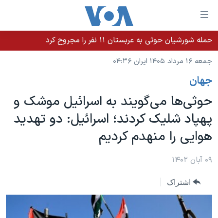
ینکهای
ابل
سترسی
حمله شورشیان حوثی به عربستان ۱۱ نفر را مجروح کرد
خانه
هش
جمعه ۱۶ مرداد ۱۴۰۵ ایران ۰۴:۳۶
نسخه سبک وب‌سایت
ه
جهان
حتوای
موضوع ها
صلی
حوثی‌ها می‌گویند به اسرائيل موشک و
برنامه های تلویزیونی
ایران
هش
پهپاد شلیک کردند؛ اسرائيل: دو تهدید
جدول برنامه ها
ه
آمریکا
هوایی را منهدم کردیم
فحه
صفحه‌های ویژه
جهان
صلی
فرکانس‌های صدای آمریکا
ورزشی
جام جهانی ۲۰۲۶
۰۹ آبان ۱۴۰۲
هش
پخش رادیویی
ه
گزیده‌ها
عملیات خشم حماسی
اشتراک
ستجو
۲۵۰سالگی آمریکا
ویژه برنامه‌ها
یادگیری زبان انگلیسی
ویدیوها
بایگانی برنامه‌های تلویزیونی