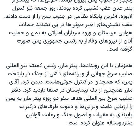
زنجبار در جنوب یمن بیرون برانند. حوثی‌ها، که پیشتر از
اسرائیل در جنگ
بندر عدن عقب نشینی کرده بودند، روز جمعه نیز کنترل
نرگس محمدی برنده جایزه نوبل صلح
لابوزه، آخرین پایگاه نظامی در جنوب یمن را از دست دادند.
همایش محافظه‌کاران آمریکا «سی‌پک»
عقب نشینی‌های اخیر حوثی‌ها در پی تشدید حملات
هوایی عربستان و ورود سربازان اماراتی به یمن و حمایت
صفحه‌های ویژه
آنان از نیروهای وفادار به رئیس جمهوری یمن صورت
سفر پرزیدنت ترامپ به چین
گرفته است.
همزمان با این رویدادها، پیتر مارر، رئیس کمیته بین‌المللی
صلیب سرخ جهانی از ویرانه‌های ناشی از جنگ در پایتخت
یمن، که همچنان در کنترل حوثی‌هاست، دیدن کرد. آقای
مارر همچنین از یک بیمارستان در صنعا بازدید کرد. دفتر
صلیب سرخ بین‌المللی هدف سفر دو روزه پیتر مارر به یمن
را ارزیابی دامنه ویرانی‌ها و دعوت طرف‌های درگیر به
پایبندی به مقررات و اصول جنگ و رعایت قوانین
بشردوستانه عنوان کرده است.