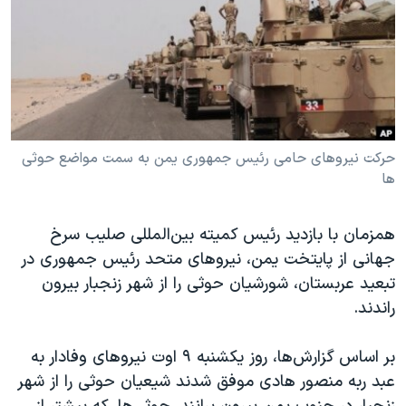
دنبال کنید
مستندها
فرهنگ و زندگی
حقوق شهروندی
انتخابات ریاست جمهوری آمریکا ۲۰۲۴
اقتصادی
حمله جمهوری اسلامی به اسرائیل
رمز مهسا
علم و فناوری
زبانهای مختلف
اسرائیل در جنگ
ورزش زنان در ایران
حرکت نیروهای حامی رئیس جمهوری یمن به سمت مواضع حوثی
ها
گالری عکس
اعتراضات زن، زندگی، آزادی
آرشیو پخش زنده
مجموعه مستندهای دادخواهی
همزمان با بازدید رئیس کمیته بین‌المللی صلیب سرخ
تریبونال مردمی آبان ۹۸
جهانی از پایتخت یمن، نیروهای متحد رئیس جمهوری در
دادگاه حمید نوری
تبعید عربستان، شورشیان حوثی را از شهر زنجبار بیرون
راندند.
چهل سال گروگان‌گیری
قانون شفافیت دارائی کادر رهبری ایران
بر اساس گزارش‌ها، روز یکشنبه ۹ اوت نیروهای وفادار به
اعتراضات مردمی آبان ۹۸
عبد ربه منصور هادی موفق شدند شیعیان حوثی را از شهر