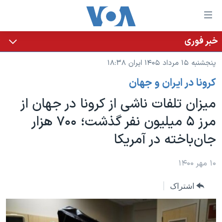
ینکهای
ابل
سترسی
خبر فوری
خانه
هش
پنجشنبه ۱۵ مرداد ۱۴۰۵ ایران ۱۸:۳۸
نسخه سبک وب‌سایت
ه
کرونا در ایران و جهان
حتوای
موضوع ها
صلی
میزان تلفات ناشی از کرونا در جهان از
برنامه های تلویزیونی
ایران
هش
مرز ۵ میلیون نفر گذشت؛ ۷۰۰ هزار
جدول برنامه ها
ه
آمریکا
جان‌باخته در آمریکا
فحه
صفحه‌های ویژه
جهان
صلی
فرکانس‌های صدای آمریکا
ورزشی
جام جهانی ۲۰۲۶
۱۰ مهر ۱۴۰۰
هش
پخش رادیویی
ه
گزیده‌ها
عملیات خشم حماسی
اشتراک
ستجو
۲۵۰سالگی آمریکا
ویژه برنامه‌ها
یادگیری زبان انگلیسی
ویدیوها
بایگانی برنامه‌های تلویزیونی