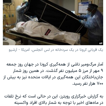
دنبال کنید
مستندها
فرهنگ و زندگی
حقوق شهروندی
انتخابات ریاست جمهوری آمریکا ۲۰۲۴
اقتصادی
حمله جمهوری اسلامی به اسرائیل
رمز مهسا
علم و فناوری
زبانهای مختلف
اسرائیل در جنگ
ورزش زنان در ایران
گالری عکس
اعتراضات زن، زندگی، آزادی
یک قربانی کرونا در یک سردخانه در لس آنجلس، آمریکا - آرشیو
آرشیو پخش زنده
مجموعه مستندهای دادخواهی
آمار مرگ‌و‌میر ناشی از همه‌گیری کرونا در جهان روز جمعه
تریبونال مردمی آبان ۹۸
۹ مهر از مرز ۵ میلیون نفر گذشت. در همین روز شمار
دادگاه حمید نوری
جان‌باختگان این همه‌گیری در ایالات متحده نیز به بیش از
چهل سال گروگان‌گیری
۷۰۰ هزار نفر رسید.
قانون شفافیت دارائی کادر رهبری ایران
به گزارش خبرگزاری رویترز، این در حالی است که نرخ تلفات
اعتراضات مردمی آبان ۹۸
در ماه‌های اخیر با توجه به شمار بالای افراد واکسینه