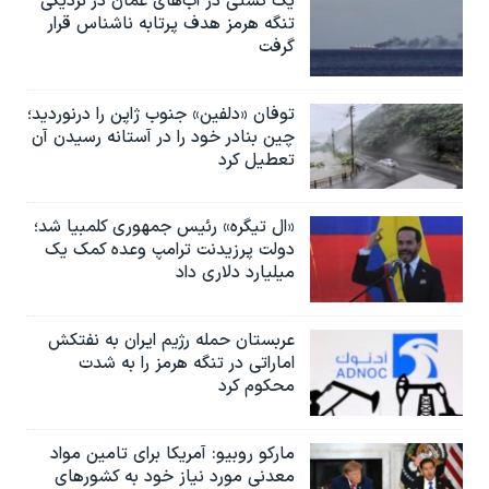
یک کشتی در آب‌های عمان در نزدیکی
تنگه هرمز هدف پرتابه ناشناس قرار
گرفت
توفان «دلفین» جنوب ژاپن را درنوردید؛
چین بنادر خود را در آستانه رسیدن آن
تعطیل کرد
«ال تیگره» رئیس جمهوری کلمبیا شد؛
دولت پرزیدنت ترامپ وعده کمک یک
میلیارد دلاری داد
عربستان حمله رژیم ایران به نفتکش
اماراتی در تنگه هرمز را به‌ شدت
محکوم کرد
مارکو روبیو: آمریکا برای تامین مواد
معدنی مورد نیاز خود به کشورهای