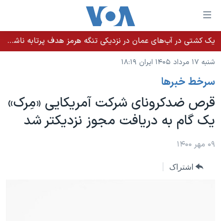
ینکهای
ابل
سترسی
یک کشتی در آب‌های عمان در نزدیکی تنگه هرمز هدف پرتابه ناشناس قرار گرفت
خانه
هش
شنبه ۱۷ مرداد ۱۴۰۵ ایران ۱۸:۱۹
نسخه سبک وب‌سایت
ه
سرخط خبرها
حتوای
موضوع ها
صلی
قرص ضدکرونای شرکت آمریکایی «مِرک»
برنامه های تلویزیونی
ایران
هش
یک گام به دریافت مجوز نزدیکتر شد
جدول برنامه ها
ه
آمریکا
فحه
صفحه‌های ویژه
جهان
۰۹ مهر ۱۴۰۰
صلی
فرکانس‌های صدای آمریکا
ورزشی
جام جهانی ۲۰۲۶
هش
اشتراک
پخش رادیویی
ه
گزیده‌ها
عملیات خشم حماسی
ستجو
۲۵۰سالگی آمریکا
ویژه برنامه‌ها
یادگیری زبان انگلیسی
ویدیوها
بایگانی برنامه‌های تلویزیونی