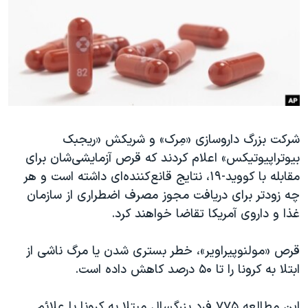
دنبال کنید
مستندها
فرهنگ و زندگی
حقوق شهروندی
انتخابات ریاست جمهوری آمریکا ۲۰۲۴
اقتصادی
حمله جمهوری اسلامی به اسرائیل
رمز مهسا
علم و فناوری
زبانهای مختلف
اسرائیل در جنگ
ورزش زنان در ایران
شرکت بزرگ داروسازی «مِرک» و شریکش «ریجبک
گالری عکس
اعتراضات زن، زندگی، آزادی
بیوتراپیوتیکس» اعلام کردند که قرص آزمایشی‌شان برای
آرشیو پخش زنده
مجموعه مستندهای دادخواهی
مقابله با کووید-۱۹، نتایج قانع‌کننده‌ای داشته است و هر
تریبونال مردمی آبان ۹۸
چه زودتر برای دریافت مجوز مصرف اضطراری از سازمان
غذا و داروی آمریکا تقاضا خواهند کرد.
دادگاه حمید نوری
چهل سال گروگان‌گیری
قرص «مولنوپیراویر»، خطر بستری شدن یا مرگ ناشی از
قانون شفافیت دارائی کادر رهبری ایران
ابتلا به کرونا را تا ۵۰ درصد کاهش داده است.
اعتراضات مردمی آبان ۹۸
این مطالعه ۷۷۵ فرد بزرگسال مبتلا به کرونا با علائم