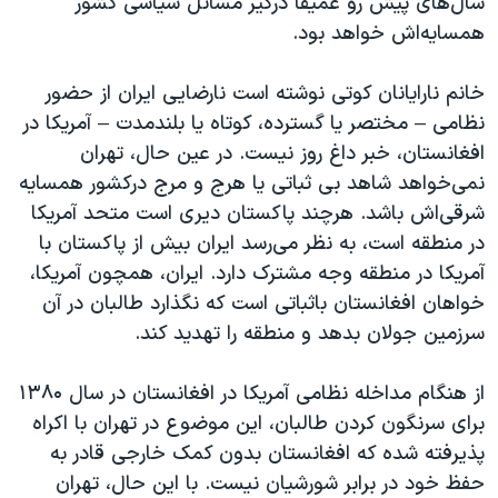
سال‌های پیش رو عمیقاً درگیر مسائل سیاسی کشور
اسرائیل در جنگ
همسایه‌اش خواهد بود.
نرگس محمدی برنده جایزه نوبل صلح
همایش محافظه‌کاران آمریکا «سی‌پک»
خانم نارایانان کوتی نوشته است نارضایی ایران از حضور
نظامی – مختصر یا گسترده، کوتاه یا بلندمدت – آمریکا در
صفحه‌های ویژه
افغانستان، خبر داغ روز نیست. در عین حال، تهران
سفر پرزیدنت ترامپ به چین
نمی‌خواهد شاهد بی ثباتی یا هرج و مرج درکشور همسایه
شرقی‌اش باشد. هرچند پاکستان دیری است متحد آمریکا
در منطقه است، به نظر می‌رسد ایران بیش از پاکستان با
آمریکا در منطقه وجه مشترک دارد. ایران، همچون آمریکا،
خواهان افغانستان باثباتی است که نگذارد طالبان در آن
سرزمین جولان بدهد و منطقه را تهدید کند.
از هنگام مداخله نظامی آمریکا در افغانستان در سال ۱۳۸۰
برای سرنگون کردن طالبان، این موضوع در تهران با اکراه
پذیرفته شده که افغانستان بدون کمک خارجی قادر به
حفظ خود در برابر شورشیان نیست. با این حال، تهران