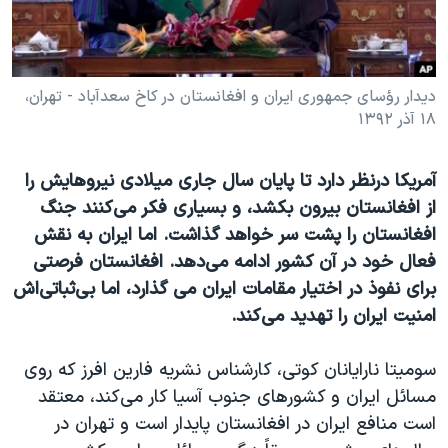
دنبال کنید
مستندها
فرهنگ و زندگی
حقوق شهروندی
انتخابات ریاست جمهوری آمریکا ۲۰۲۴
اقتصادی
حمله جمهوری اسلامی به اسرائیل
دیدار رؤسای جمهوری ایران و افغانستان در کاخ سعدآباد - تهران،
۱۸ آذر ۱۳۹۲
رمز مهسا
علم و فناوری
زبانهای مختلف
اسرائیل در جنگ
ورزش زنان در ایران
آمریکا درنظر دارد تا پایان سال جاری میلادی نیروهایش را
گالری عکس
اعتراضات زن، زندگی، آزادی
از افغانستان بیرون بکشد، و بسیاری فکر می‌کنند جنگ
افغانستان را پشت سر خواهد گذاشت. اما ایران به نقش
آرشیو پخش زنده
مجموعه مستندهای دادخواهی
فعال خود در آن کشور ادامه می‌دهد. افغانستان فرصتی
تریبونال مردمی آبان ۹۸
برای نفوذ در اختیار مقامات ایران می گذارد، اما بی‌ثباتی‌اش
دادگاه حمید نوری
امنیت ایران را تهدید می‌کند.
چهل سال گروگان‌گیری
سومیتا نارایانان کوتی، کارشناس نشریه فارین افرز که روی
قانون شفافیت دارائی کادر رهبری ایران
مسائل ایران و کشورهای جنوب آسیا کار می‌کند، معتقد
اعتراضات مردمی آبان ۹۸
است منافع ایران در افغانستان پایدار است و تهران در