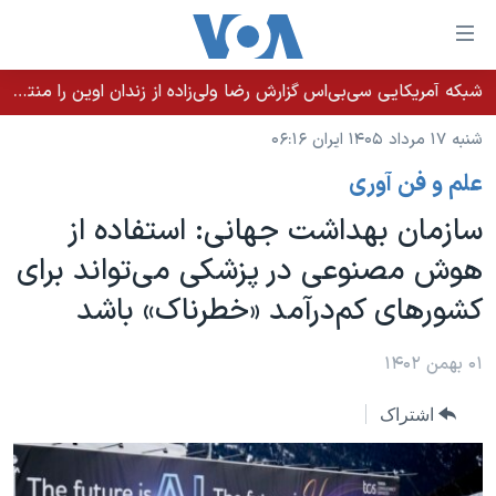
ینکهای
ابل
سترسی
شبکه آمریکایی سی‌بی‌‌اس گزارش رضا ولی‌زاده از زندان اوین را منتشر کرد؛ کامران حکمتی پیش از آغاز شیمی‌درمانی به زندان بازگردانده شد
خانه
هش
شنبه ۱۷ مرداد ۱۴۰۵ ایران ۰۶:۱۶
نسخه سبک وب‌سایت
ه
علم و فن آوری
حتوای
موضوع ها
صلی
سازمان بهداشت جهانی: استفاده از
برنامه های تلویزیونی
ایران
هش
هوش مصنوعی در پزشکی می‌تواند برای
جدول برنامه ها
ه
آمریکا
کشورهای کم‌درآمد «خطرناک» باشد
فحه
صفحه‌های ویژه
جهان
صلی
فرکانس‌های صدای آمریکا
ورزشی
جام جهانی ۲۰۲۶
۰۱ بهمن ۱۴۰۲
هش
پخش رادیویی
ه
گزیده‌ها
عملیات خشم حماسی
اشتراک
ستجو
۲۵۰سالگی آمریکا
ویژه برنامه‌ها
یادگیری زبان انگلیسی
ویدیوها
بایگانی برنامه‌های تلویزیونی