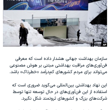
دنبال کنید
مستندها
فرهنگ و زندگی
حقوق شهروندی
انتخابات ریاست جمهوری آمریکا ۲۰۲۴
اقتصادی
حمله جمهوری اسلامی به اسرائیل
رمز مهسا
علم و فناوری
زبانهای مختلف
اسرائیل در جنگ
ورزش زنان در ایران
گالری عکس
اعتراضات زن، زندگی، آزادی
سازمان بهداشت جهانی هشدار داده است که معرفی
آرشیو پخش زنده
مجموعه مستندهای دادخواهی
فن‌آوری‌های مراقبت بهداشتی مبتنی بر هوش مصنوعی
تریبونال مردمی آبان ۹۸
می‌تواند برای مردم کشورهای کم‌درآمد «خطرناک» باشد.
دادگاه حمید نوری
این نهاد بهداشتی بین‌المللی می‌گوید ضروری است که
چهل سال گروگان‌گیری
استفاده از این فن‌آوری‌های در حال توسعه تنها توسط
قانون شفافیت دارائی کادر رهبری ایران
شرکت‌های بزرگ و کشورهای ثروتمند شکل نگیرد.
اعتراضات مردمی آبان ۹۸