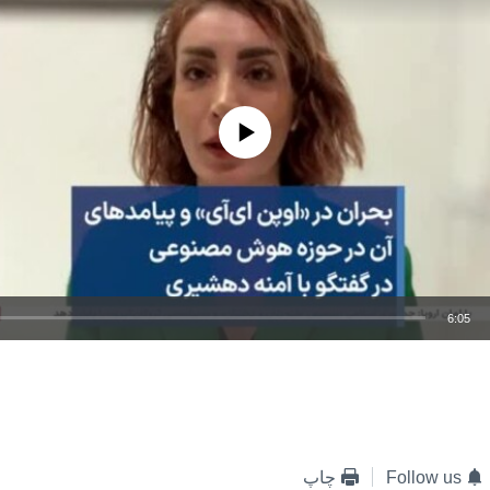
No media source currently available
6:05
EMBED
Follow us
چاپ