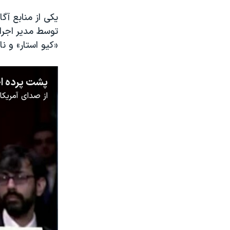
یکی از منابع آگا
توسط مدیر اجرای
«کیو‌ استار» و ن
از
صدای آمریکا