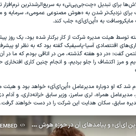
ش‌ها برای تبدیل «چت‌جی‌پی‌تی» به سریع‌الرشدترین نرم‌افزار تا
برای نزدیک‌تر شدن به «هوش مصنوعی عمومی»، سرمایه و منا
مایکروسافت به «اُپن‌ای‌آی» جلب کند.
ته توسط هیئت مدیره شرکت از کار برکنار شده بود، یک روز پ
‌های اقتتصادی آسیا-پاسیفیک گفته بود که به نظر او پیشرف
من گفت: «در دو‌ هفته گذشته، من در اتاقی بودم که ما در آن
دیم و مرز اکتشاف را جلو بردیم، و انجام چنین کاری افتخاری حر
ام شد که او دوباره مدیرعامل «اُپن‌ای‌آی» خواهد بود و هیئت
مدیرعامل همراه، لری سامرز، وزیر سابق خزانه‌داری، و آدام دی‌
ره سابق، سکان هدایت این شرکت را در دست خواهند گرفت.
بحران در «اوپن ای‌آی» و پیامدهای آن در حوزه هوش مصنوعی در گفتگو با آمنه دهشیری
EMBED