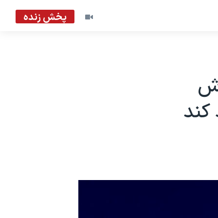
پخش زنده
وش
 کند