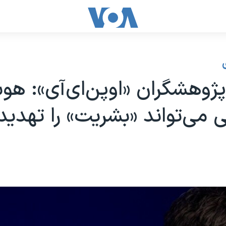
ژوهشگران «اوپن‌ای‌آی»: ه
می‌تواند «بشریت» را تهدید