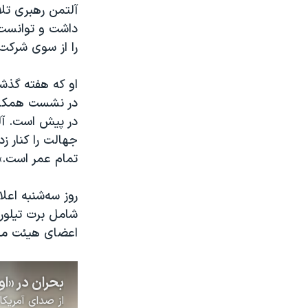
آلتمن رهبری تلا
داشت و توانست 
را از سوی شرکت 
او که هفته گذش
در نشست همکاری
در پیش است. آلت
جهالت را کنار ز
تمام عمر است.»
روز سه‌شنبه اعل
شامل برت تیلور، 
اعضای هیئت مدی
از
صدای آمریکا