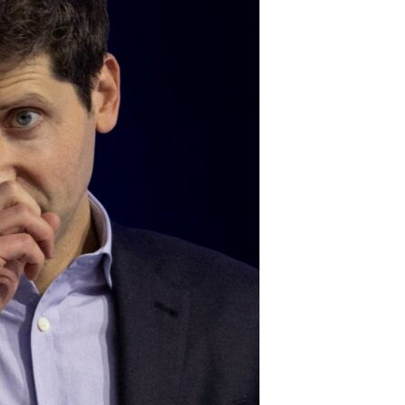
مستندها
فرهنگ و زندگی
حقوق شهروندی
انتخابات ریاست جمهوری آمریکا ۲۰۲۴
اقتصادی
حمله جمهوری اسلامی به اسرائیل
رمز مهسا
علم و فناوری
اسرائیل در جنگ
ورزش زنان در ایران
گالری عکس
اعتراضات زن، زندگی، آزادی
آرشیو پخش زنده
مجموعه مستندهای دادخواهی
تریبونال مردمی آبان ۹۸
دادگاه حمید نوری
چهل سال گروگان‌گیری
قانون شفافیت دارائی کادر رهبری ایران
اعتراضات مردمی آبان ۹۸
اسرائیل در جنگ