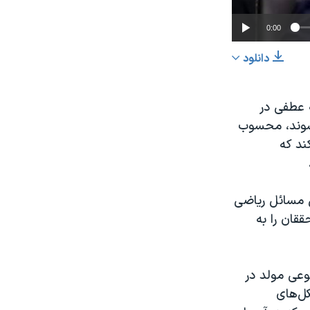
0:00
دانلود
اشتراک
ه عطفی در
شوند، محسوب
د که
عرض
ل مسائل ریاضی
px
قان را به
عی مولد در
ل‌های