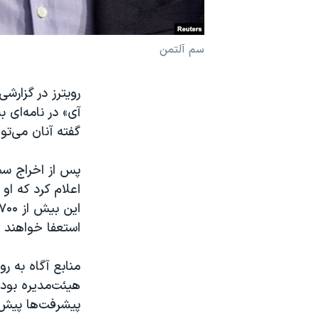
نرگس محمدی برنده جایزه نوبل صلح
همایش محافظه‌کاران آمریکا «سی‌پک»
سم آلتمن
صفحه‌های ویژه
رویترز در گزارش
سفر پرزیدنت ترامپ به چین
آی» در نامه‌‌ای
گفته آنان می‌توا
اعلام کرد که او
استعفا خواهند د
منابع آگاه به رو
هیئت‌مدیره بود 
پیشرفت‌ها پیش ا