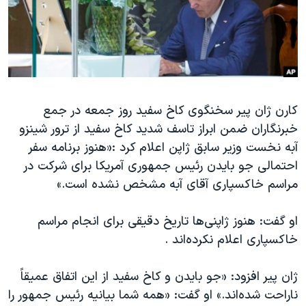
دنبال کنید
مستندها
فرهنگ و زندگی
حقوق شهروندی
انتخابات ریاست جمهوری آمریکا ۲۰۲۴
اقتصادی
حمله جمهوری اسلامی به اسرائیل
رمز مهسا
علم و فناوری
زبانهای مختلف
کارن ژان پیر سخنگوی کاخ سفید روز جمعه در جمع
اسرائیل در جنگ
ورزش زنان در ایران
خبرنگاران ضمن ابراز تاسف شدید کاخ سفید از ترور شینزو
گالری عکس
اعتراضات زن، زندگی، آزادی
آبه نخست وزیر سابق ژاپن اعلام کرد :«هنوز برنامه سفر
آرشیو پخش زنده
مجموعه مستندهای دادخواهی
احتمالی جو بایدن رئیس جمهوری آمریکا برای شرکت در
مراسم خاکسپاری آقای آبه مشخص نشده است.»
تریبونال مردمی آبان ۹۸
دادگاه حمید نوری
او گفت: هنوز ژاپنی‌ها تاریخ دقیقی برای انجام مراسم
چهل سال گروگان‌گیری
خاکسپاری اعلام نکرده‌اند .
قانون شفافیت دارائی کادر رهبری ایران
ژان پیر افزود: «جو بایدن و کاخ سفید از این اتفاق عمیقاً
اعتراضات مردمی آبان ۹۸
ناراحت شده‌اند.» او گفت: «همه شما بیانیه رئیس جمهور را