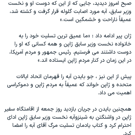
اسرائیل در جنگ
صبح امروز دیدید، جایی که از این که دوست او و نخست
وزیر سابق، آبه مورد اصابت گلوله قرار گرفت و کشته شد،
نرگس محمدی برنده جایزه نوبل صلح
عمیقاً ناراحت و خشمگین است.»
همایش محافظه‌کاران آمریکا «سی‌پک»
صفحه‌های ویژه
ژان پیر ادامه داد : «ما عمیق ترین تسلیت خود را به
خانواده نخست وزیر سابق ژاپن و همه کسانی که او را
سفر پرزیدنت ترامپ به چین
دوست داشتند می فرستیم. رئیس جمهور و مردم آمریکا،
در این زمان در کنار مردم ژاپن ایستاده اند.»
پیش از این نیز ، جو بایدن آبه را قهرمان اتحاد ایالات
متحده و ژاپن خواند که عمیقاً به مردم ژاپن و دموکراسی
اهمیت می داد.
همچنین بایدن در جریان بازدید روز جمعه از اقامتگاه سفیر
ژاپن در واشنگتن به شینزوآبه نخست وزیر سابق ژاپن ادای
احترام کرد و کتاب یادمان تسلیت مرگ آقای آبه را امضا
کرد.