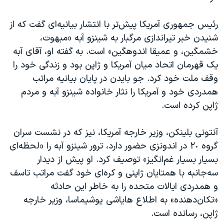
رئیس جمهوری آمریکا پیش‌تر با انتشار بیانیه‌ای گفت که از
شنیدن خبر تیراندازی مرگبار به شینزو آبه «مبهوت،
خشمگین، و عمیقا اندوهگین» است. به گفته او، آقای آبه
یک قهرمان اتحاد میان آمریکا و ژاپن بود و زندگی خود را
وقف ملت خود کرد. جو بایدن در پایان بیانیه مراتب
همدردی خود و آمریکا را نثار خانواده شینزو آبه و مردم
ژاپن کرده است.
آنتونی بلینکن، وزیر خارجه آمریکا، نیز که در نشست سران
گروه ٢٠ در اندونزی حضور دارد، ترور شینزو آبه را «لحظه‌ای
بسیار بسیار غم‌انگیز» توصیف کرد. او پیش از دیدار
سه‌جانبه با همتایان ژاپنی و کره‌ای خود گفت مراتب تاسف
و همدردی ایالات متحده را به خاطر این حادثه
«تکان‌دهنده» به اطلاع هایاشی یوشیماسا، وزیر خارجه
ژاپن، رسانده است.