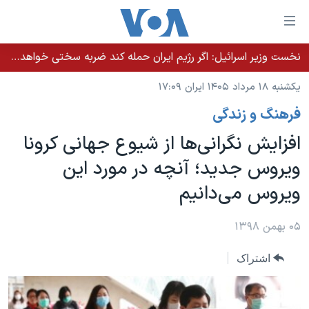
ینکهای
ابل
سترسی
نخست وزیر اسرائيل: اگر رژیم ایران حمله کند ضربه سختی خواهد خورد
خانه
هش
یکشنبه ۱۸ مرداد ۱۴۰۵ ایران ۱۷:۰۹
نسخه سبک وب‌سایت
ه
فرهنگ و زندگی
حتوای
موضوع ها
صلی
افزایش نگرانی‌ها از شیوع جهانی کرونا
برنامه های تلویزیونی
ایران
هش
ویروس جدید؛ آنچه در مورد این
جدول برنامه ها
ه
آمریکا
ویروس می‌دانیم
فحه
صفحه‌های ویژه
جهان
صلی
فرکانس‌های صدای آمریکا
ورزشی
جام جهانی ۲۰۲۶
۰۵ بهمن ۱۳۹۸
هش
پخش رادیویی
ه
گزیده‌ها
عملیات خشم حماسی
اشتراک
ستجو
۲۵۰سالگی آمریکا
ویژه برنامه‌ها
یادگیری زبان انگلیسی
ویدیوها
بایگانی برنامه‌های تلویزیونی