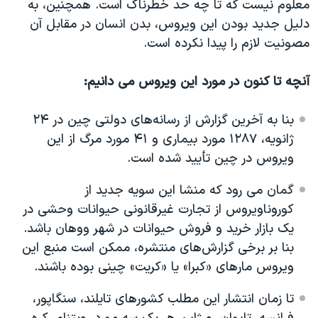
معلوم نیست که تا چه حد خطرناک است. همچنین، به
اسرائیل در جنگ
دلیل جدید بودن این ویروس، بدن انسان در مقابل آن
نرگس محمدی برنده جایزه نوبل صلح
مصونیت لازم را پیدا نکرده است.
همایش محافظه‌کاران آمریکا «سی‌پک»
آنچه تا کنون در مورد این ویروس می دانیم:
صفحه‌های ویژه
سفر پرزیدنت ترامپ به چین
بنا به آخرین گزارش از رسانه‌های دولتی چین در ۲۴
ژانویه، ۱۲۸۷ مورد بیماری و ۴۱ مورد مرگ از این
ویروس در چین تأیید شده است.
گمان می رود که منشا این سویه جدید از
کوروناویروس از تجارت غیرقانونی حیوانات وحشی در
یک بازار خرید و فروش حیوانات در شهر ووهان باشد.
بنا بر برخی گزارش‌های منتشره، ممکن است منبع این
ویروس مارهای «کبرا» یا «کریت» چینی بوده باشند.
تا زمان انتشار این مطلب کشورهای تایلند، سنگاپور،