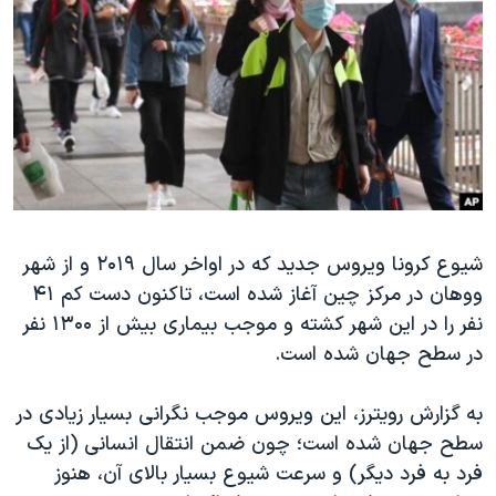
دنبال کنید
مستندها
فرهنگ و زندگی
حقوق شهروندی
انتخابات ریاست جمهوری آمریکا ۲۰۲۴
اقتصادی
حمله جمهوری اسلامی به اسرائیل
رمز مهسا
علم و فناوری
زبانهای مختلف
اسرائیل در جنگ
ورزش زنان در ایران
گالری عکس
اعتراضات زن، زندگی، آزادی
شیوع کرونا ویروس جدید که در اواخر سال ۲۰۱۹ و از شهر
آرشیو پخش زنده
مجموعه مستندهای دادخواهی
ووهان در مرکز چین آغاز شده است، تاکنون دست کم ۴۱
تریبونال مردمی آبان ۹۸
نفر را در این شهر کشته و موجب بیماری بیش از ۱۳۰۰ نفر
دادگاه حمید نوری
در سطح جهان شده است.
چهل سال گروگان‌گیری
به گزارش رویترز، این ویروس موجب نگرانی بسیار زیادی در
قانون شفافیت دارائی کادر رهبری ایران
سطح جهان شده است؛ چون ضمن انتقال انسانی (از یک
اعتراضات مردمی آبان ۹۸
فرد به فرد دیگر) و سرعت شیوع بسیار بالای آن، هنوز