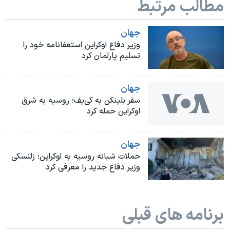
مطالب مرتبط
اسرائیل در جنگ
نرگس محمدی برنده جایزه نوبل صلح
جهان
همایش محافظه‌کاران آمریکا «سی‌پک»
وزیر دفاع اوکراین استعفانامه خود را
تسلیم پارلمان کرد
صفحه‌های ویژه
سفر پرزیدنت ترامپ به چین
جهان
سفر بلینکن به کی‌یف؛ روسیه به شرق
اوکراین حمله کرد
جهان
حملات شبانه روسیه به اوکراین؛ زلنسکی
وزیر دفاع جدید را معرفی کرد
برنامه های قبلی