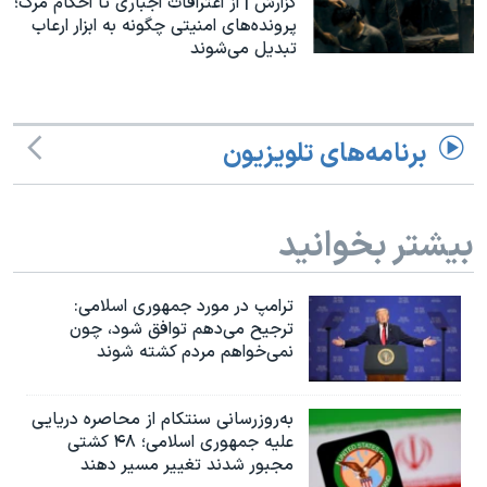
گزارش | از اعترافات اجباری تا احکام مرگ؛
اسرائیل در جنگ
پرونده‌های امنیتی چگونه به ابزار ارعاب
نرگس محمدی برنده جایزه نوبل صلح
تبدیل می‌شوند
همایش محافظه‌کاران آمریکا «سی‌پک»
صفحه‌های ویژه
برنامه‌های تلویزیون
سفر پرزیدنت ترامپ به چین
بیشتر بخوانید
ترامپ در مورد جمهوری اسلامی:
ترجیح می‌دهم توافق شود، چون
نمی‌خواهم مردم کشته شوند
به‌روزرسانی سنتکام از محاصره دریایی
علیه جمهوری اسلامی؛ ۴۸ کشتی
مجبور شدند تغییر مسیر دهند