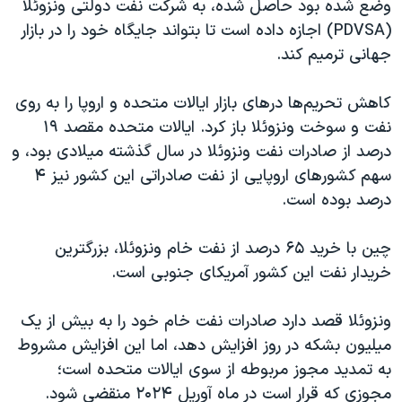
وضع شده بود حاصل شده، به شرکت نفت دولتی ونزوئلا
اسرائیل در جنگ
(PDVSA) اجازه داده است تا بتواند جایگاه خود را در بازار
نرگس محمدی برنده جایزه نوبل صلح
جهانی ترمیم کند.
همایش محافظه‌کاران آمریکا «سی‌پک»
کاهش تحریم‌ها درهای بازار ایالات متحده و اروپا را به روی
صفحه‌های ویژه
نفت و سوخت ونزوئلا باز کرد. ایالات متحده مقصد ۱۹
سفر پرزیدنت ترامپ به چین
درصد از صادرات نفت ونزوئلا در سال گذشته میلادی بود، و
سهم کشورهای اروپایی از نفت صادراتی این کشور نیز ۴
درصد بوده است.
چین با خرید ۶۵ درصد از نفت خام ونزوئلا، بزرگترین
خریدار نفت این کشور آمریکای جنوبی است.
ونزوئلا قصد دارد صادرات نفت خام خود را به بیش از یک
میلیون بشکه در روز افزایش دهد، اما این افزایش مشروط
به تمدید مجوز مربوطه از سوی ایالات متحده است؛
مجوزی که قرار است در ماه آوریل ۲۰۲۴ منقضی شود.