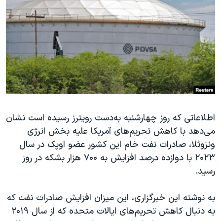
دنبال کنید
مستندها
فرهنگ و زندگی
حقوق شهروندی
انتخابات ریاست جمهوری آمریکا ۲۰۲۴
اقتصادی
حمله جمهوری اسلامی به اسرائیل
رمز مهسا
علم و فناوری
زبانهای مختلف
اسرائیل در جنگ
ورزش زنان در ایران
گالری عکس
اعتراضات زن، زندگی، آزادی
اطلاعاتی که روز چهارشنبه به‌‌‌‌‌‌دست رویترز رسیده است نشان
آرشیو پخش زنده
مجموعه مستندهای دادخواهی
می‌دهد با کاهش تحریم‌های آمریکا علیه بخش انرژی
تریبونال مردمی آبان ۹۸
ونزوئلا، صادرات نفت خام این کشور عضو اوپک در سال
دادگاه حمید نوری
۲۰۲۳ با دوازده درصد افزایش به ۷۰۰ هزار بشکه در روز
رسید.
چهل سال گروگان‌گیری
قانون شفافیت دارائی کادر رهبری ایران
به نوشته این خبرگزاری، این میزان افزایش صادرات نفت که
اعتراضات مردمی آبان ۹۸
به دنبال کاهش تحریم‌های ایالات متحده که از سال ۲۰۱۹