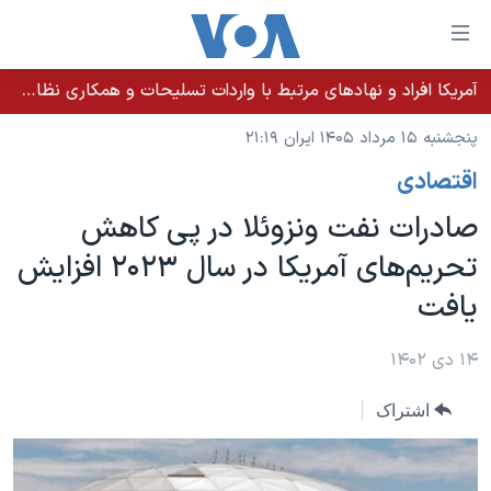
ینکهای
ابل
سترسی
آمریکا افراد و نهادهای مرتبط با واردات تسلیحات و همکاری نظامی کوبا را تحریم کرد
خانه
هش
پنجشنبه ۱۵ مرداد ۱۴۰۵ ایران ۲۱:۱۹
نسخه سبک وب‌سایت
ه
اقتصادی
حتوای
موضوع ها
صلی
صادرات نفت ونزوئلا در پی کاهش
برنامه های تلویزیونی
ایران
هش
تحریم‌های آمریکا در سال ۲۰۲۳ افزایش
جدول برنامه ها
ه
آمریکا
یافت
فحه
صفحه‌های ویژه
جهان
صلی
فرکانس‌های صدای آمریکا
ورزشی
جام جهانی ۲۰۲۶
۱۴ دی ۱۴۰۲
هش
پخش رادیویی
ه
گزیده‌ها
عملیات خشم حماسی
اشتراک
ستجو
۲۵۰سالگی آمریکا
ویژه برنامه‌ها
یادگیری زبان انگلیسی
ویدیوها
بایگانی برنامه‌های تلویزیونی