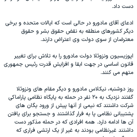
اسرائیل در جنگ
دست داد.
نرگس محمدی برنده جایزه نوبل صلح
ادعای آقای مادورو در حالی است که ایالات متحده و برخی
همایش محافظه‌کاران آمریکا «سی‌پک»
دیگر کشورهای منطقه به نقض حقوق بشر و حقوق
صفحه‌های ویژه
معترضان از سوی دولت وی اعتراض دارند.
سفر پرزیدنت ترامپ به چین
اپوزیسیون ونزوئلا دولت مادورو را به تلاش برای تغییر
قانون اساسی در جهت ابقا و افزایش قدرت رئیس جمهوری
متهم می کنند.
روز دوشنبه، نیکلاس مادورو و دیگر مقام های ونزوئلا
گفتند نزدیک به ۲۰ نفر در حمله به پایگاه نظامی پاراماکی
شرکت داشتند که نیمی از آنها پیش از ورود یگان های
پشتیبانی نظامی پا به فرار گذاشتند و جستجو برای یافتن
آن ها ادامه دارد. همه افرادی که در حمله مذکور دست
داشتند غیرنظامی بودند به غیر از یک ارتشی فراری که