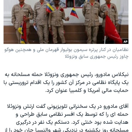
دنبال کنید
مستندها
فرهنگ و زندگی
حقوق شهروندی
انتخابات ریاست جمهوری آمریکا ۲۰۲۴
اقتصادی
حمله جمهوری اسلامی به اسرائیل
رمز مهسا
علم و فناوری
زبانهای مختلف
اسرائیل در جنگ
ورزش زنان در ایران
نظامیان در کنار پرتره سیمون بولیوار قهرمان ملی و همچنین هوگو
چاوز رئیس جمهوری سابق ونزوئلا
گالری عکس
اعتراضات زن، زندگی، آزادی
آرشیو پخش زنده
مجموعه مستندهای دادخواهی
نیکلاس مادورو، رئیس جمهوری ونزوئلا حمله مسلحانه به
تریبونال مردمی آبان ۹۸
یک پایگاه نظامی در مرکز آن کشور را یک اقدام تروریستی با
حمایت مالی آمریکا و کلمبیا عنوان کرد.
دادگاه حمید نوری
چهل سال گروگان‌گیری
آقای مادورو در یک سخنرانی تلویزیونی گفت ارتش ونزوئلا
قانون شفافیت دارائی کادر رهبری ایران
حمله ای را که توسط یک افسر نظامی سابق طراحی و
هدایت شده بود خنثی کرد. دستکم یک نفر در درگیری
اعتراضات مردمی آبان ۹۸
مسلحانه روز یکشنبه در نزدیکی شهر والنسیا جان خود را از