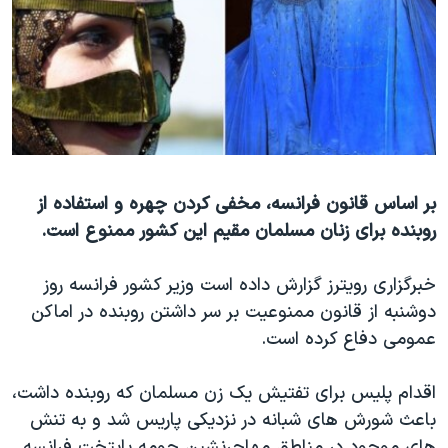
دنبال کنید
مستندها
فرهنگ و زندگی
حقوق شهروندی
انتخابات ریاست جمهوری آمریکا ۲۰۲۴
اقتصادی
حمله جمهوری اسلامی به اسرائیل
رمز مهسا
علم و فناوری
زبانهای مختلف
اسرائیل در جنگ
ورزش زنان در ایران
گالری عکس
اعتراضات زن، زندگی، آزادی
بر اساس قانون فرانسه، مخفی کردن چهره و استفاده از
روبنده برای زنان مسلمان مقیم این کشور ممنوع است.
آرشیو پخش زنده
مجموعه مستندهای دادخواهی
تریبونال مردمی آبان ۹۸
خبرگزاری رویترز گزارش داده است وزیر کشور فرانسه روز
دادگاه حمید نوری
دوشنبه از قانون ممنوعیت بر سر داشتن روبنده در اماکن
عمومی دفاع کرده است.
چهل سال گروگان‌گیری
قانون شفافیت دارائی کادر رهبری ایران
اقدام پلیس برای تفتیش یک زن مسلمان که روبنده داشت،
اعتراضات مردمی آبان ۹۸
باعث شورش های شبانه در نزدیکی پاریس شد و به تنش
های موجود در مناطق مهاجرنشین حومه پایتخت فرانسه