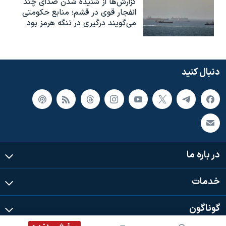
گزارش‌ها از شنیده شدن صدای چند
انفجار قوی در قشم؛ منابع حکومتی
می‌گویند درگیری در تنگه هرمز بود
دنبال کنید
در باره ما
خدمات
گوناگون