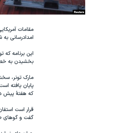
نرگس محمدی برنده جایزه نوبل صلح
همایش محافظه‌کاران آمریکا «سی‌پک»
مقامات آمریکایی
صفحه‌های ویژه
امدادرسانی به 
سفر پرزیدنت ترامپ به چین
این برنامه که ت
بخشیدن به خصو
مارک تونر، سخن
پایان یافته است
که هفتۀ پیش در 
گفت و گوهای صلح