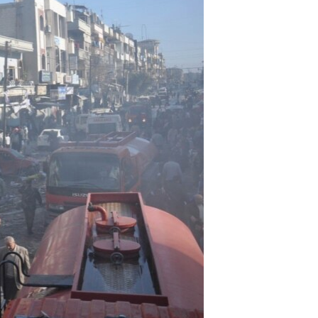
مستندها
فرهنگ و زندگی
حقوق شهروندی
انتخابات ریاست جمهوری آمریکا ۲۰۲۴
اقتصادی
حمله جمهوری اسلامی به اسرائیل
رمز مهسا
علم و فناوری
اسرائیل در جنگ
ورزش زنان در ایران
گالری عکس
اعتراضات زن، زندگی، آزادی
آرشیو پخش زنده
مجموعه مستندهای دادخواهی
تریبونال مردمی آبان ۹۸
دادگاه حمید نوری
چهل سال گروگان‌گیری
قانون شفافیت دارائی کادر رهبری ایران
اعتراضات مردمی آبان ۹۸
اسرائیل در جنگ