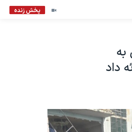
پخش زنده
 به
ه داد