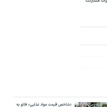
رات مشارکت
«شاخص قیمت مواد غذایی» فائو به