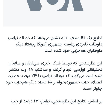
دنبال کنید
مستندها
فرهنگ و زندگی
حقوق شهروندی
انتخابات ریاست جمهوری آمریکا ۲۰۲۴
اقتصادی
حمله جمهوری اسلامی به اسرائیل
رمز مهسا
علم و فناوری
زبانهای مختلف
نتایج یک نظرسنجی تازه نشان می‌دهد که دونالد ترامپ
اسرائیل در جنگ
ورزش زنان در ایران
داوطلب نامزدی ریاست جمهوری آمریکا پیشتاز دیگر
گالری عکس
اعتراضات زن، زندگی، آزادی
داوطلبان هم‌حزبی خود شده است.
آرشیو پخش زنده
مجموعه مستندهای دادخواهی
این نظرسنجی که توسط شبکه خبری سی‌ان‌ان و سازمان
تریبونال مردمی آبان ۹۸
تحقیقاتی او‌آرسی انجام گرفته و سه‌شنبه ۱۸ اوت منتشر
دادگاه حمید نوری
شده است می‌گوید که دونالد ترامپ با ۲۴ درصد حمایت
چهل سال گروگان‌گیری
اعضای حزب جمهوری‌خواه از ۱۵ نامزد دیگر هم‌حزب خود
جلوتر است.
قانون شفافیت دارائی کادر رهبری ایران
اعتراضات مردمی آبان ۹۸
بر اساس نتایج این نظرسنجی، ترامپ ۱۳ درصد از جب