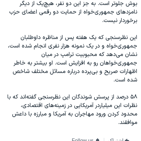
اسرائیل در جنگ
بوش جلوتر است. به جز این دو نفر، هیچ‌یک از دیگر
نامزدهای جمهوری‌خواه از حمایت دو رقمی اعضای حزب
نرگس محمدی برنده جایزه نوبل صلح
برخوردار نیست.
همایش محافظه‌کاران آمریکا «سی‌پک»
صفحه‌های ویژه
این نظرسنجی که یک هفته پس از مناظره داوطلبان
جمهوری‌خواه و در یک نمونه هزار نفری انجام شده است،
سفر پرزیدنت ترامپ به چین
نشان می‌دهد که محبوبیت ترامپ در میان
جمهوری‌خواهان رو به افزایش است. او بیشتر به خاطر
اظهارات صریح و بی‌پرده درباره مسائل مختلف شاخص
شده است.
۵۸ درصد از پرسش شوندگان این نظرسنجی گفته‌اند که با
نظرات این میلیاردر آمریکایی در زمینه‌های اقتصادی،
محدود کردن ورود مهاجران به آمریکا و مبارزه با داعش
موافقند.
اشتراک
Follow us