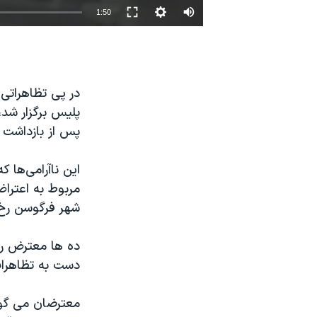
1:50
نرگس محمدی برنده جایزه نوبل صلح
همایش محافظه‌کاران آمریکا «سی‌پک»
صفحه‌های ویژه
در پی تظاهرات
سفر پرزیدنت ترامپ به چین
پلیس برگزار شد
پس از بازداشت 
شهر فرگوسن رخ 
ده ها معترض رو
دست به تظاهرات 
معترضان می گوی