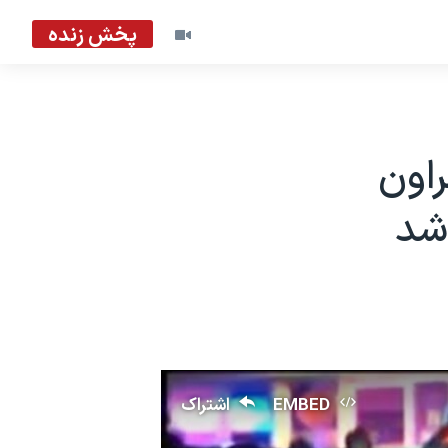
پخش زنده
راون
شد
EMBED
اشتراک