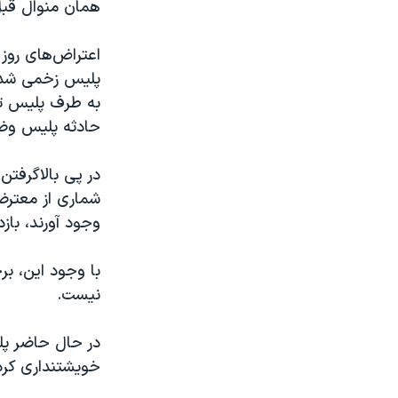
همان منوال قب
اعتراض‌های روز
پلیس زخمی شده 
به طرف پلیس تی
حادثه پلیس وضع
در پی بالاگرفتن
شماری از معترض
وجود آورند، باز
با وجود این، ب
نیست.
در حال حاضر پل
خویشتنداری کرده