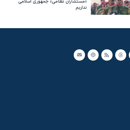
«مستشاران نظامی» جمهوری اسلامی
نداریم