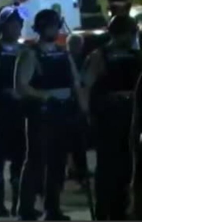
مستندها
فرهنگ و زندگی
حقوق شهروندی
انتخابات ریاست جمهوری آمریکا ۲۰۲۴
اقتصادی
حمله جمهوری اسلامی به اسرائیل
رمز مهسا
علم و فناوری
اسرائیل در جنگ
ورزش زنان در ایران
گالری عکس
اعتراضات زن، زندگی، آزادی
آرشیو پخش زنده
مجموعه مستندهای دادخواهی
تریبونال مردمی آبان ۹۸
دادگاه حمید نوری
چهل سال گروگان‌گیری
قانون شفافیت دارائی کادر رهبری ایران
اعتراضات مردمی آبان ۹۸
اسرائیل در جنگ