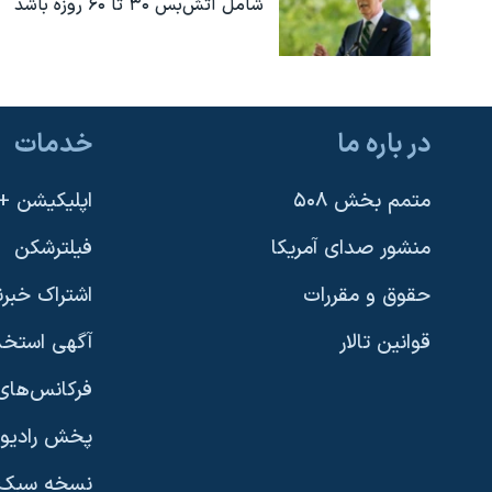
شامل آتش‌بس ۳۰ تا ۶۰ روزه باشد
در باره ما
خدمات
متمم بخش ۵۰۸
اپلیکیشن +VOA
منشور صدای آمریکا
فیلترشکن
حقوق و مقررات
اشتراک خبرن
قوانین تالار
آگهی استخد
فرکانس‌های 
پخش رادیو
یادگیری زبان انگلیسی
نسخه سبک 